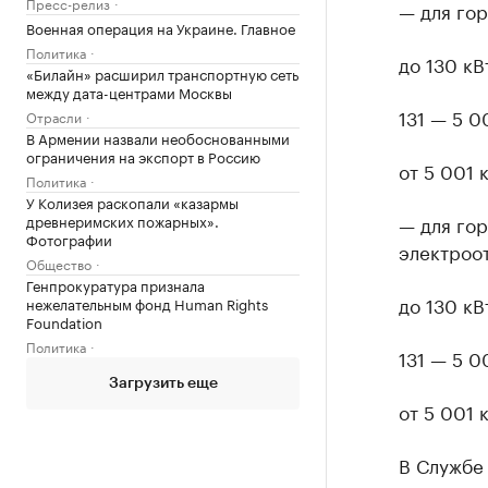
Пресс-релиз
— для гор
Военная операция на Украине. Главное
Политика
до 130 кВт
«Билайн» расширил транспортную сеть
между дата-центрами Москвы
131 — 5 0
Отрасли
В Армении назвали необоснованными
ограничения на экспорт в Россию
от 5 001 к
Политика
У Колизея раскопали «казармы
древнеримских пожарных».
— для гор
Фотографии
электроот
Общество
Генпрокуратура признала
до 130 кВт
нежелательным фонд Human Rights
Foundation
Политика
131 — 5 0
Загрузить еще
от 5 001 к
В Службе