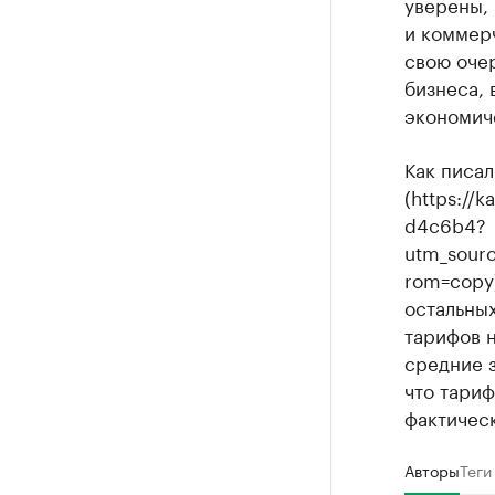
уверены, 
и коммерч
свою оче
бизнеса,
экономич
Как писал
(https://
d4c6b4?
utm_sour
rom=copy)
остальных
тарифов 
средние з
что тариф
фактическ
Авторы
Теги