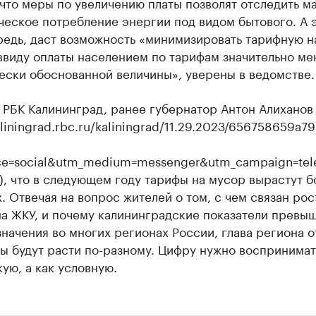
что меры по увеличению платы позволят отследить м
еское потребление энергии под видом бытового. А э
редь, даст возможность «минимизировать тарифную н
 ввиду оплаты населением по тарифам значительно м
ески обоснованной величины», уверены в ведомстве.
 РБК Калининград, ранее губернатор Антон Алиханов 
kaliningrad.rbc.ru/kaliningrad/11.29.2023/656758659a7
ce=social&utm_medium=messenger&utm_campaign=tel
, что в следующем году тарифы на мусор вырастут 
. Отвечая на вопрос жителей о том, с чем связан рос
на ЖКУ, и почему калининградские показатели превы
начения во многих регионах России, глава региона о
ы будут расти по-разному. Цифру нужно воспринимат
ую, а как условную.