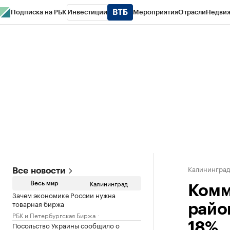
Подписка на РБК
Инвестиции
Мероприятия
Отрасли
Недви
РБК Life
Тренды
Визионеры
Национальные проекты
Город
Стиль
Кр
Спецпроекты СПб
Конференции СПб
Спецпроекты
Проверка конт
Калинингра
Все новости
Калининград
Весь мир
Комм
Зачем экономике России нужна
товарная биржа
райо
РБК и Петербургская Биржа
Посольство Украины сообщило о
18%