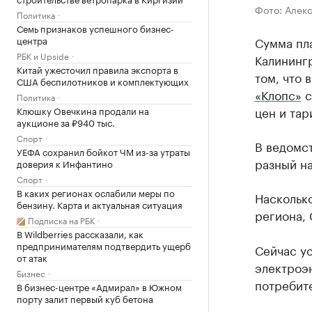
Фото: Алек
Политика
Семь признаков успешного бизнес-
центра
Сумма пл
РБК и Upside
Калинингр
Китай ужесточил правила экспорта в
том, что 
США беспилотников и комплектующих
«Клопс»
с
Политика
цен и тар
Клюшку Овечкина продали на
аукционе за ₽940 тыс.
Спорт
В ведомст
УЕФА сохранил бойкот ЧМ из-за утраты
разный на
доверия к Инфантино
Спорт
В каких регионах ослабили меры по
Наскольк
бензину. Карта и актуальная ситуация
региона, 
Подписка на РБК
В Wildberries рассказали, как
предпринимателям подтвердить ущерб
Сейчас у
от атак
электроэ
Бизнес
потребите
В бизнес-центре «Адмирал» в Южном
порту залит первый куб бетона