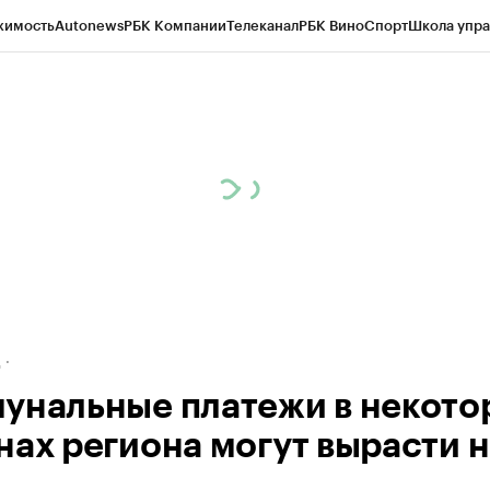
жимость
Autonews
РБК Компании
Телеканал
РБК Вино
Спорт
Школа упра
ипто
РБК Бизнес-среда
Дискуссионный клуб
Исследования
Кредитные 
рагентов
Политика
Экономика
Бизнес
Технологии и медиа
Финансы
Рын
д
унальные платежи в некото
нах региона могут вырасти н