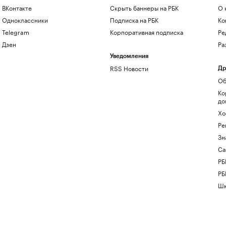
ВКонтакте
Скрыть баннеры на РБК
О 
Одноклассники
Подписка на РБК
Ко
Telegram
Корпоративная подписка
Ре
Дзен
Ра
Уведомления
RSS Новости
Др
Об
Ко
до
Хо
Ре
Зн
Са
РБ
РБ
Шк