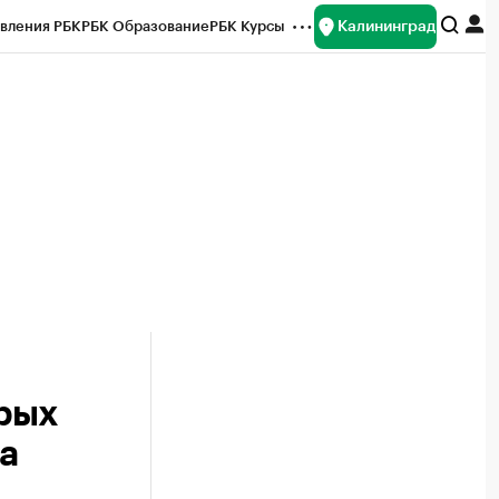
Калининград
вления РБК
РБК Образование
РБК Курсы
рейтинги
Франшизы
Газета
ок наличной валюты
рых
а