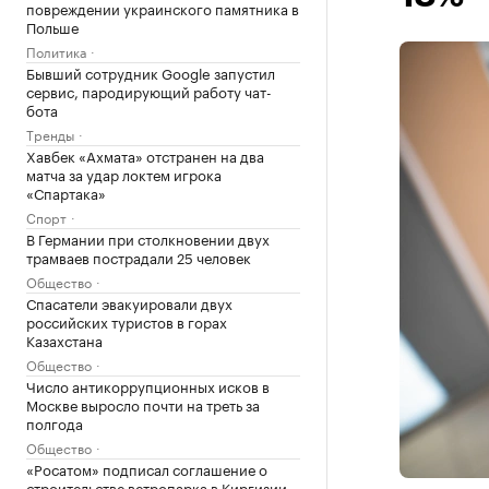
повреждении украинского памятника в
Польше
Политика
Бывший сотрудник Google запустил
сервис, пародирующий работу чат-
бота
Тренды
Хавбек «Ахмата» отстранен на два
матча за удар локтем игрока
«Спартака»
Спорт
В Германии при столкновении двух
трамваев пострадали 25 человек
Общество
Спасатели эвакуировали двух
российских туристов в горах
Казахстана
Общество
Число антикоррупционных исков в
Москве выросло почти на треть за
полгода
Общество
«Росатом» подписал соглашение о
строительстве ветропарка в Киргизии