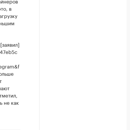
айнеров
то, в
агрузку
еньшим
[заявил]
947eb5c
egram&f
больше
т
шают
тметил,
ь не как