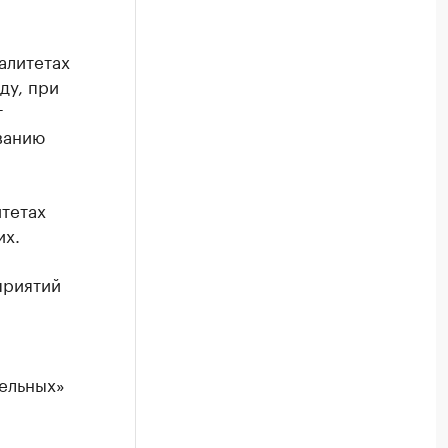
алитетах
ду, при
т
ванию
итетах
их.
приятий
ельных»