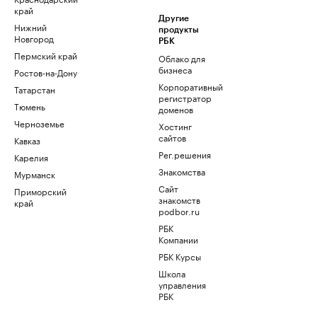
край
Другие
Нижний
продукты
Новгород
РБК
Пермский край
Облако для
бизнеса
Ростов-на-Дону
Корпоративный
Татарстан
регистратор
Тюмень
доменов
Черноземье
Хостинг
сайтов
Кавказ
Рег.решения
Карелия
Знакомства
Мурманск
Сайт
Приморский
знакомств
край
podbor.ru
РБК
Компании
РБК Курсы
Школа
управления
РБК