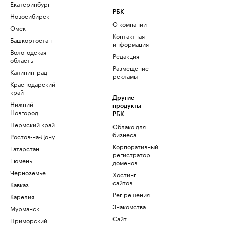
Екатеринбург
РБК
Новосибирск
О компании
Омск
Контактная
Башкортостан
информация
Вологодская
Редакция
область
Размещение
Калининград
рекламы
Краснодарский
край
Другие
Нижний
продукты
Новгород
РБК
Пермский край
Облако для
бизнеса
Ростов-на-Дону
Корпоративный
Татарстан
регистратор
Тюмень
доменов
Черноземье
Хостинг
сайтов
Кавказ
Рег.решения
Карелия
Знакомства
Мурманск
Сайт
Приморский