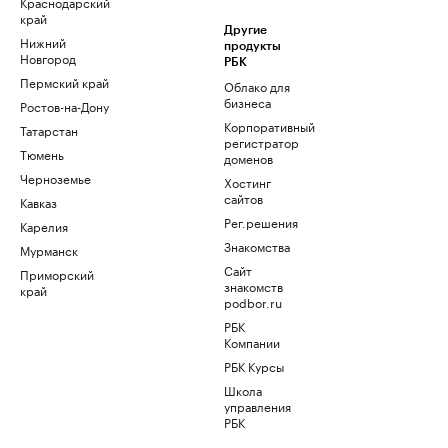
Краснодарский
край
Другие
Нижний
продукты
Новгород
РБК
Пермский край
Облако для
бизнеса
Ростов-на-Дону
Корпоративный
Татарстан
регистратор
Тюмень
доменов
Черноземье
Хостинг
сайтов
Кавказ
Рег.решения
Карелия
Знакомства
Мурманск
Сайт
Приморский
знакомств
край
podbor.ru
РБК
Компании
РБК Курсы
Школа
управления
РБК