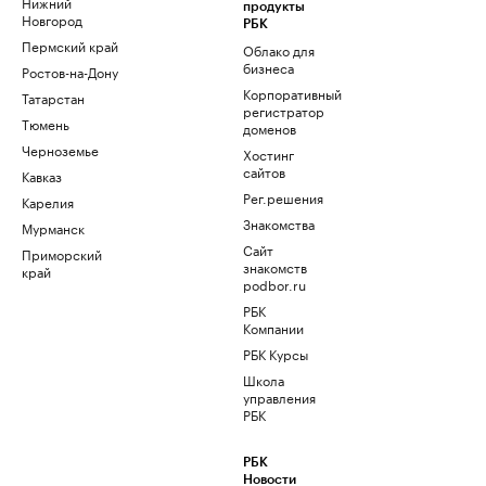
Нижний
продукты
Новгород
РБК
Пермский край
Облако для
бизнеса
Ростов-на-Дону
Корпоративный
Татарстан
регистратор
Тюмень
доменов
Черноземье
Хостинг
сайтов
Кавказ
Рег.решения
Карелия
Знакомства
Мурманск
Сайт
Приморский
знакомств
край
podbor.ru
РБК
Компании
РБК Курсы
Школа
управления
РБК
РБК
Новости