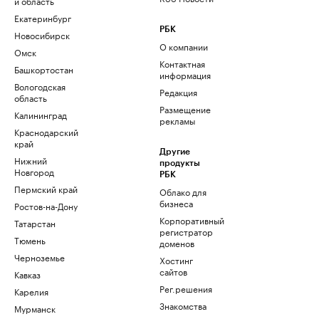
и область
Екатеринбург
РБК
Новосибирск
О компании
Омск
Контактная
Башкортостан
информация
Вологодская
Редакция
область
Размещение
Калининград
рекламы
Краснодарский
край
Другие
Нижний
продукты
Новгород
РБК
Пермский край
Облако для
бизнеса
Ростов-на-Дону
Корпоративный
Татарстан
регистратор
Тюмень
доменов
Черноземье
Хостинг
сайтов
Кавказ
Рег.решения
Карелия
Знакомства
Мурманск