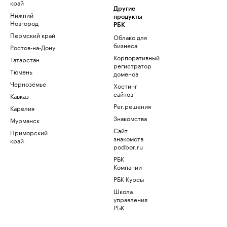
край
Другие
Нижний
продукты
Новгород
РБК
Пермский край
Облако для
бизнеса
Ростов-на-Дону
Корпоративный
Татарстан
регистратор
Тюмень
доменов
Черноземье
Хостинг
сайтов
Кавказ
Рег.решения
Карелия
Знакомства
Мурманск
Сайт
Приморский
знакомств
край
podbor.ru
РБК
Компании
РБК Курсы
Школа
управления
РБК