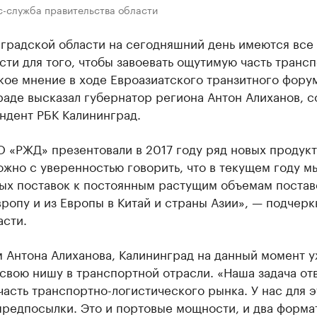
с-служба правительства области
нградской области на сегодняшний день имеются все
ти для того, чтобы завоевать ощутимую часть транс
кое мнение в ходе Евроазиатского транзитного фору
раде высказал губернатор региона Антон Алиханов, 
ндент РБК Калининград.
 «РЖД» презентовали в 2017 году ряд новых продукт
жно с уверенностью говорить, что в текущем году м
ных поставок к постоянным растущим объемам постав
вропу и из Европы в Китай и страны Азии», — подчерк
асти.
 Антона Алиханова, Калининград на данный момент 
свою нишу в транспортной отрасли. ​«Наша задача от
асть транспортно-логистического рынка. У нас для э
предпосылки. Это и портовые мощности, и два форма