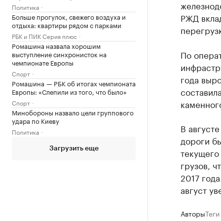
железнодо
Политика
РЖД вкла
Больше прогулок, свежего воздуха и
отдыха: квартиры рядом с парками
перегрузк
РБК и ПИК Серия плюс
Ромашина назвала хорошим
По опера
выступление синхронисток на
чемпионате Европы
инфрастр
Спорт
года выро
Ромашина — РБК об итогах чемпионата
составила
Европы: «Слепили из того, что было»
каменного
Спорт
Минобороны назвало цели группового
удара по Киеву
В августе
Политика
дороги бы
Загрузить еще
текущего 
грузов, ч
2017 года
август ув
Авторы
Теги