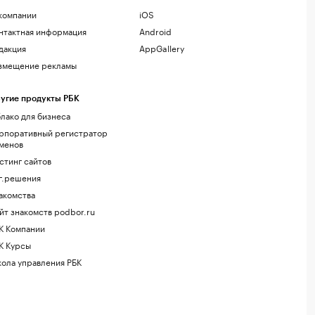
компании
iOS
нтактная информация
Android
дакция
AppGallery
змещение рекламы
угие продукты РБК
лако для бизнеса
рпоративный регистратор
менов
стинг сайтов
г.решения
акомства
йт знакомств podbor.ru
К Компании
К Курсы
ола управления РБК