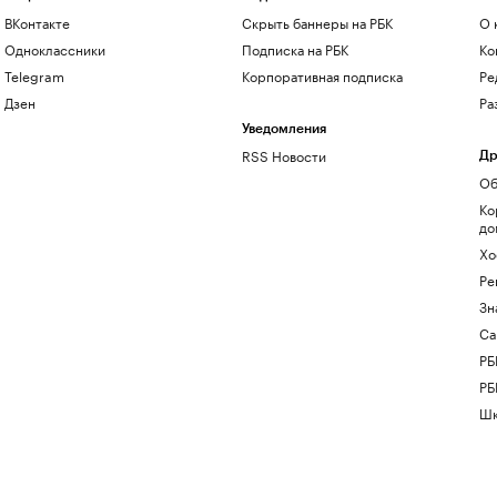
ВКонтакте
Скрыть баннеры на РБК
О 
Одноклассники
Подписка на РБК
Ко
Telegram
Корпоративная подписка
Ре
Дзен
Ра
Уведомления
RSS Новости
Др
Об
Ко
до
Хо
Ре
Зн
Са
РБ
РБ
Шк