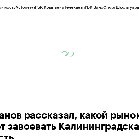
жимость
Autonews
РБК Компании
Телеканал
РБК Вино
Спорт
Школа упра
ипто
РБК Бизнес-среда
Дискуссионный клуб
Исследования
Кредитные 
рагентов
Политика
Экономика
Бизнес
Технологии и медиа
Финансы
Рын
д
анов рассказал, какой рыно
т завоевать Калининградска
сть