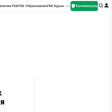
Калининград
вления РБК
РБК Образование
РБК Курсы
рейтинги
Франшизы
Газета
ок наличной валюты
к
я