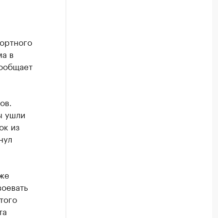
портного
ма в
сообщает
ов.
ы ушли
ок из
нул
уже
воевать
того
та