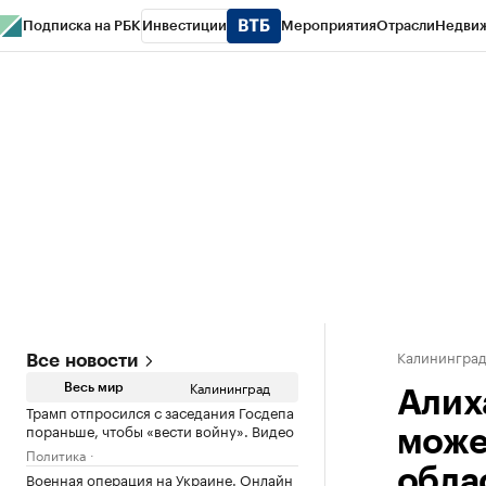
Подписка на РБК
Инвестиции
Мероприятия
Отрасли
Недви
РБК Life
Тренды
Визионеры
Национальные проекты
Город
Стиль
Кр
Спецпроекты СПб
Конференции СПб
Спецпроекты
Проверка конт
Калинингра
Все новости
Калининград
Весь мир
Алих
Трамп отпросился с заседания Госдепа
пораньше, чтобы «вести войну». Видео
може
Политика
обла
Военная операция на Украине. Онлайн