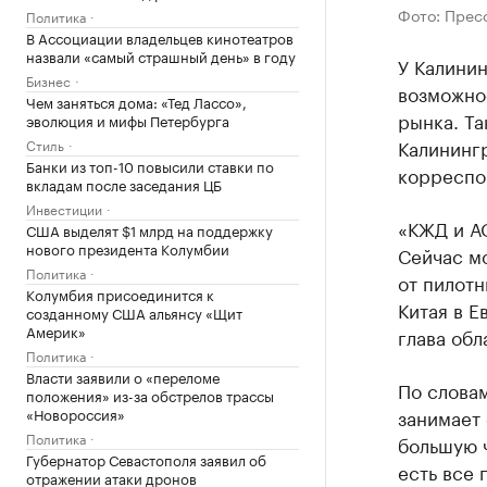
Фото: Прес
Политика
В Ассоциации владельцев кинотеатров
назвали «самый страшный день» в году
У Калини
Бизнес
возможнос
Чем заняться дома: «Тед Лассо»,
рынка. Та
эволюция и мифы Петербурга
Калининг
Стиль
Банки из топ-10 повысили ставки по
корреспо
вкладам после заседания ЦБ
Инвестиции
«КЖД и АО
США выделят $1 млрд на поддержку
нового президента Колумбии
Сейчас мо
Политика
от пилот
Колумбия присоединится к
Китая в Е
созданному США альянсу «Щит
Америк»
глава обл
Политика
Власти заявили о «переломе
По словам
положения» из-за обстрелов трассы
«Новороссия»
занимает 
Политика
большую ч
Губернатор Севастополя заявил об
есть все 
отражении атаки дронов