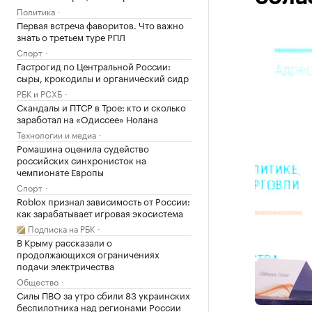
Политика
Первая встреча фаворитов. Что важно
знать о третьем туре РПЛ
Спорт
Гастрогид по Центральной России:
сыры, крокодилы и органический сидр
РБК и РСХБ
Скандалы и ПТСР в Трое: кто и сколько
заработал на «Одиссее» Нолана
Технологии и медиа
Ромашина оценила судейство
российских синхронисток на
чемпионате Европы
Спорт
Roblox признал зависимость от России:
как зарабатывает игровая экосистема
Подписка на РБК
В Крыму рассказали о
продолжающихся ограничениях
подачи электричества
Общество
Силы ПВО за утро сбили 83 украинских
беспилотника над регионами России