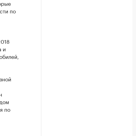
орые
сти по
2018
а и
мобилей,
зной
н
одом
я по