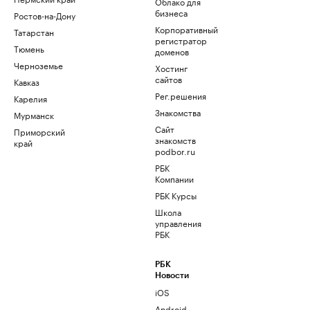
Облако для
бизнеса
Ростов-на-Дону
Корпоративный
Татарстан
регистратор
Тюмень
доменов
Черноземье
Хостинг
сайтов
Кавказ
Рег.решения
Карелия
Знакомства
Мурманск
Сайт
Приморский
знакомств
край
podbor.ru
РБК
Компании
РБК Курсы
Школа
управления
РБК
РБК
Новости
iOS
Android