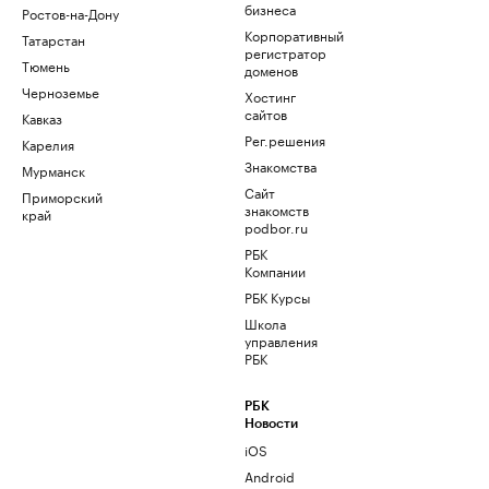
бизнеса
Ростов-на-Дону
Корпоративный
Татарстан
регистратор
Тюмень
доменов
Черноземье
Хостинг
сайтов
Кавказ
Рег.решения
Карелия
Знакомства
Мурманск
Сайт
Приморский
знакомств
край
podbor.ru
РБК
Компании
РБК Курсы
Школа
управления
РБК
РБК
Новости
iOS
Android