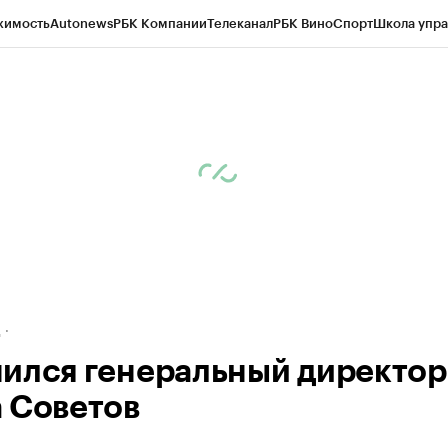
жимость
Autonews
РБК Компании
Телеканал
РБК Вино
Спорт
Школа упра
ипто
РБК Бизнес-среда
Дискуссионный клуб
Исследования
Кредитные 
рагентов
Политика
Экономика
Бизнес
Технологии и медиа
Финансы
Рын
д
ился генеральный директор
 Советов