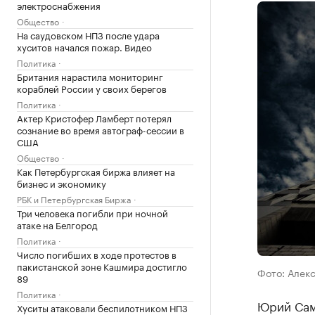
электроснабжения
Общество
На саудовском НПЗ после удара
хуситов начался пожар. Видео
Политика
Британия нарастила мониторинг
кораблей России у своих берегов
Политика
Актер Кристофер Ламберт потерял
сознание во время автограф-сессии в
США
Общество
Как Петербургская биржа влияет на
бизнес и экономику
РБК и Петербургская Биржа
Три человека погибли при ночной
атаке на Белгород
Политика
Число погибших в ходе протестов в
пакистанской зоне Кашмира достигло
Фото: Алек
89
Политика
Юрий Сам
Хуситы атаковали беспилотником НПЗ