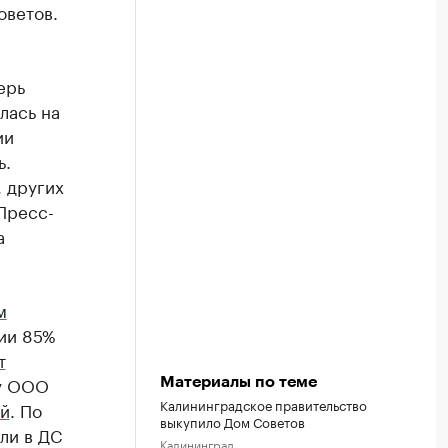
оветов.
ерь
лась на
ии
ь.
, других
Пресс-
а
м
нии 85%
т
 у ООО
Материалы по теме
Калининградское правительство
ей
. По
выкупило Дом Советов
ли в ДС
Калининград