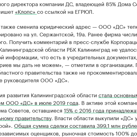
ного директора компании ДС, владеющей 85% Дома С
пишет
«Клопс»
со ссылкой на ЕГРЮЛ.
 также сменила юридический адрес — ООО «ДС» теп
ировано на ул. Сержантской, 19а. Ранее фирма числи
ого. Получить комментарий в пресс-службе Корпорац
Калининградской области РБК Калининград не удалос
й информации, что есть в учредительных документах
иев мы дать не можем», — отметили в организации. 
бластного правительства также не прокомментировал
е руководителя ООО «ДС».
ия развития Калининградской области
стала основны
ем ООО «ДС» в июле 2019 года
. В активе этой компа
ома Советов, оставшиеся
15% с 2016 года принадлежа
ьному правительству
. Власти области выкупили «ДС»
рой».
Общая сумма сделки составила 399,1 млн рубл
езависимых оценщиков, рыночная стоимость 100% до