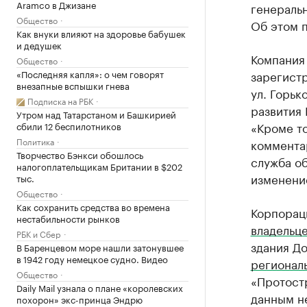
Aramco в Джизане
генераль
Общество
Об этом 
Как внуки влияют на здоровье бабушек
и дедушек
Компания
Общество
«Последняя капля»: о чем говорят
зарегистр
внезапные вспышки гнева
ул. Горьк
Подписка на РБК
развития 
Утром над Татарстаном и Башкирией
«Кроме то
сбили 12 беспилотников
Политика
комментар
Творчество Бэнкси обошлось
служба о
налогоплательщикам Британии в $202
изменени
тыс.
Общество
Как сохранить средства во времена
Корпорац
нестабильности рынков
владельц
РБК и Сбер
здания Д
В Баренцевом море нашли затонувшее
в 1942 году немецкое судно. Видео
регионал
Общество
«Протост
Daily Mail узнала о плане «королевских
данным н
похорон» экс-принца Эндрю