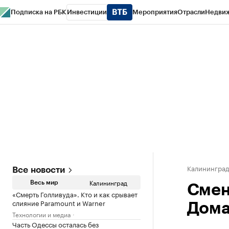
Подписка на РБК
Инвестиции
Мероприятия
Отрасли
Недви
РБК Life
Тренды
Визионеры
Национальные проекты
Город
Стиль
Кр
Спецпроекты СПб
Конференции СПб
Спецпроекты
Проверка конт
Калинингра
Все новости
Калининград
Весь мир
Смен
«Смерть Голливуда». Кто и как срывает
слияние Paramount и Warner
Дома
Технологии и медиа
Часть Одессы осталась без