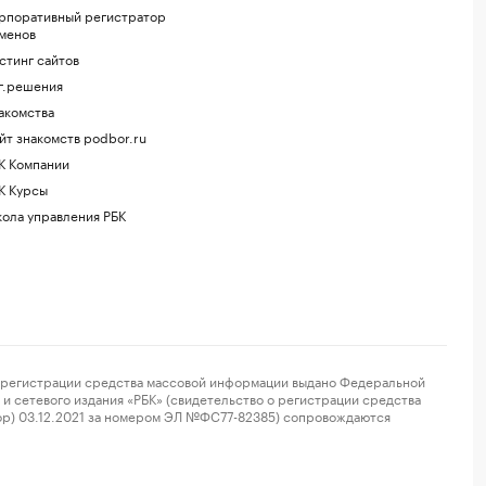
рпоративный регистратор
менов
стинг сайтов
г.решения
акомства
йт знакомств podbor.ru
К Компании
К Курсы
ола управления РБК
регистрации средства массовой информации выдано Федеральной
и сетевого издания «РБК» (свидетельство о регистрации средства
ор) 03.12.2021 за номером ЭЛ №ФС77-82385) сопровождаются