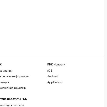
К
РБК Новости
компании
iOS
нтактная информация
Android
дакция
AppGallery
змещение рекламы
угие продукты РБК
лако для бизнеса