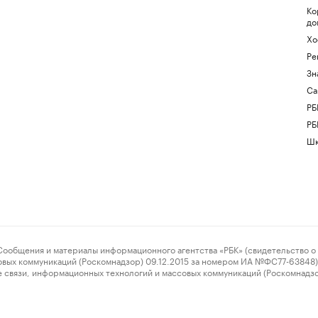
Ко
до
Хо
Ре
Зн
Са
РБ
РБ
Шк
ения и материалы информационного агентства «РБК» (свидетельство о 
овых коммуникаций (Роскомнадзор) 09.12.2015 за номером ИА №ФС77-63848) 
 связи, информационных технологий и массовых коммуникаций (Роскомнадз