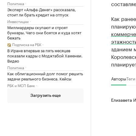
составляе
Политика
Эксперт «Альфа-Денег» рассказала,
стоит ли брать кредит на отпуск
Как ранее
Инвестиции
планирую
Миллиардеры скупают и строят
бункеры. Чего они боятся и куда хотят
коммерче
бежать
этажност
Подписка на РБК
зданием м
В Иране впервые за пять месяцев
показали кадры с Моджтабой Хаменеи.
Королевск
Видео
планируе
Политика
Как облигационный долг помог решить
Авторы
Теги
задачи реального бизнеса. Кейсы
РБК и МСП Банк
Загрузить еще
Елизавета 