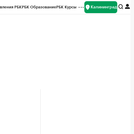
Калининград
вления РБК
РБК Образование
РБК Курсы
рейтинги
Франшизы
Газета
ок наличной валюты