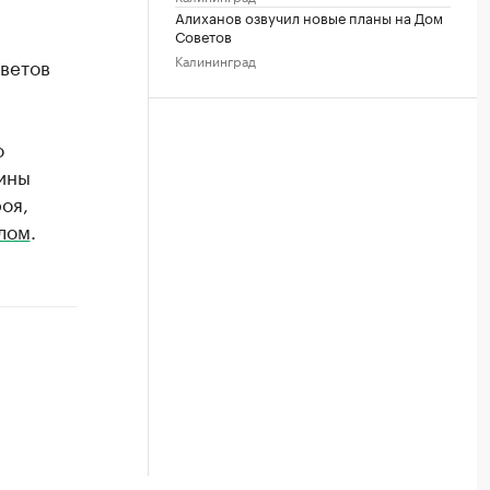
Алиханов озвучил новые планы на Дом
Советов
Калининград
ветов
о
уины
оя,
лом
.