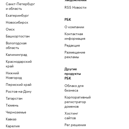
Уведомления
Санкт-Петербург
RSS Новости
и область
Екатеринбург
РБК
Новосибирск
О компании
Омск
Контактная
Башкортостан
информация
Вологодская
Редакция
область
Размещение
Калининград
рекламы
Краснодарский
край
Другие
Нижний
продукты
Новгород
РБК
Пермский край
Облако для
бизнеса
Ростов-на-Дону
Корпоративный
Татарстан
регистратор
Тюмень
доменов
Черноземье
Хостинг
сайтов
Кавказ
Рег.решения
Карелия