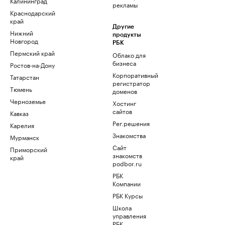
Калининград
рекламы
Краснодарский
край
Другие
Нижний
продукты
Новгород
РБК
Пермский край
Облако для
бизнеса
Ростов-на-Дону
Корпоративный
Татарстан
регистратор
Тюмень
доменов
Черноземье
Хостинг
сайтов
Кавказ
Рег.решения
Карелия
Знакомства
Мурманск
Сайт
Приморский
знакомств
край
podbor.ru
РБК
Компании
РБК Курсы
Школа
управления
РБК