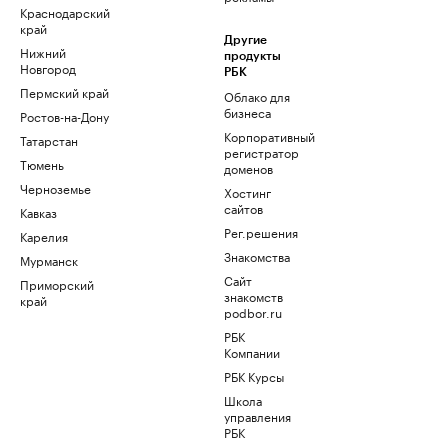
Краснодарский
край
Другие
Нижний
продукты
Новгород
РБК
Пермский край
Облако для
бизнеса
Ростов-на-Дону
Корпоративный
Татарстан
регистратор
Тюмень
доменов
Черноземье
Хостинг
сайтов
Кавказ
Рег.решения
Карелия
Знакомства
Мурманск
Сайт
Приморский
знакомств
край
podbor.ru
РБК
Компании
РБК Курсы
Школа
управления
РБК