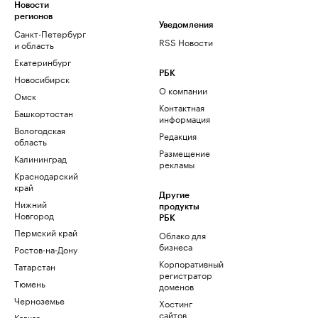
Новости
регионов
Уведомления
Санкт-Петербург
RSS Новости
и область
Екатеринбург
РБК
Новосибирск
О компании
Омск
Контактная
Башкортостан
информация
Вологодская
Редакция
область
Размещение
Калининград
рекламы
Краснодарский
край
Другие
Нижний
продукты
Новгород
РБК
Пермский край
Облако для
бизнеса
Ростов-на-Дону
Корпоративный
Татарстан
регистратор
Тюмень
доменов
Черноземье
Хостинг
сайтов
Кавказ