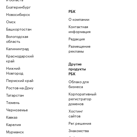
Екатеринбург
РБК
Новосибирск
О компании
Омск
Контактная
Башкортостан
информация
Вологодская
Редакция
область
Размещение
Калининград
рекламы
Краснодарский
край
Другие
Нижний
продукты
Новгород
РБК
Пермский край
Облако для
бизнеса
Ростов-на-Дону
Корпоративный
Татарстан
регистратор
Тюмень
доменов
Черноземье
Хостинг
сайтов
Кавказ
Рег.решения
Карелия
Знакомства
Мурманск