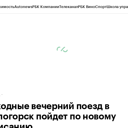
жимость
Autonews
РБК Компании
Телеканал
РБК Вино
Спорт
Школа упра
ипто
РБК Бизнес-среда
Дискуссионный клуб
Исследования
Кредитные 
рагентов
Политика
Экономика
Бизнес
Технологии и медиа
Финансы
Рын
д
ходные вечерний поезд в
логорск пойдет по новому
исанию