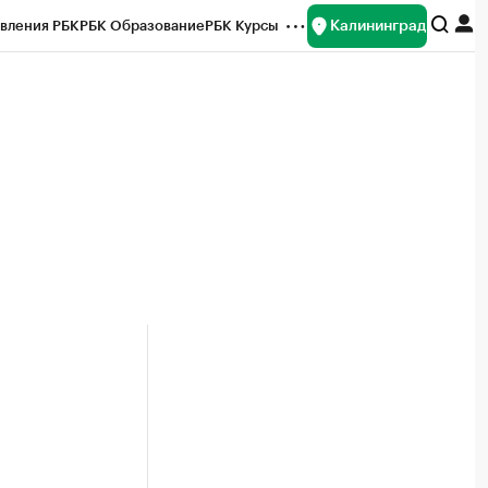
Калининград
вления РБК
РБК Образование
РБК Курсы
рейтинги
Франшизы
Газета
ок наличной валюты