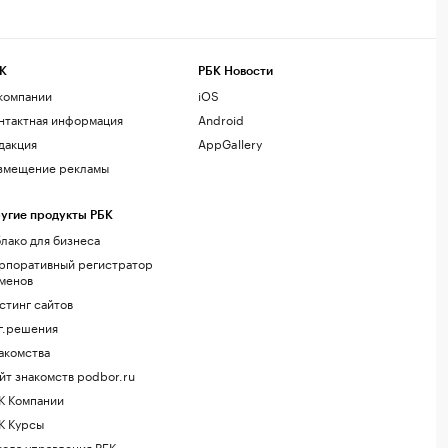
К
РБК Новости
компании
iOS
нтактная информация
Android
дакция
AppGallery
змещение рекламы
угие продукты РБК
лако для бизнеса
рпоративный регистратор
менов
стинг сайтов
г.решения
акомства
йт знакомств podbor.ru
К Компании
К Курсы
ола управления РБК