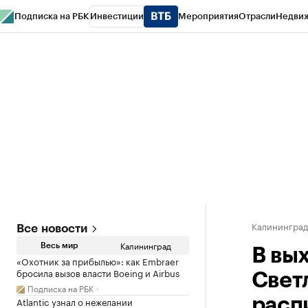
Подписка на РБК
Инвестиции
Мероприятия
Отрасли
Недви
РБК Life
Тренды
Визионеры
Национальные проекты
Город
Стиль
Кр
Спецпроекты СПб
Конференции СПб
Спецпроекты
Проверка конт
Калинингра
Все новости
Калининград
Весь мир
В вы
«Охотник за прибылью»: как Embraer
бросила вызов власти Boeing и Airbus
Свет
Подписка на РБК
Atlantic узнал о нежелании
расп