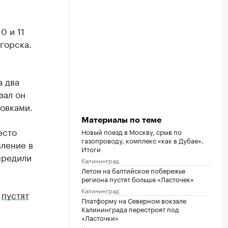
0 и 11
горска.
а два
зал он
новками.
Материалы по теме
есто
Новый поезд в Москву, срыв по
газопроводу, комплекс «как в Дубае».
вление в
Итоги
предили
Калининград
Летом на балтийское побережье
региона пустят больше «Ласточек»
Калининград
е
пустят
Платформу на Северном вокзале
Калининграда перестроят под
«Ласточки»