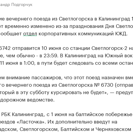
сандр Подгорчук
е вечернего поезда из Светлогорска в Калининград 1
т временно изменено из-за празднования Дня Светло
сообщает
отдел
корпоративных коммуникаций КЖД.
742 отправится 10 июня со станции Светлогорск-2 н
е, чем обычно - в 23:59. В Калининград на Южный вок
11 июня в 1:00, в пути будет следовать со всеми оста
м внимание пассажиров, что этот поезд назначен вм
о вечернего поезда из Светлогорска № 6730 (отпра
оторый в эту субботу курсировать не будет», — преду
одорожном ведомстве.
 РБК Калининград, с 1 июня на балтийское побережь
ездов «Ласточка». Их дополнительно введут на
адском, Светлогорском, Балтийском и Черняховском