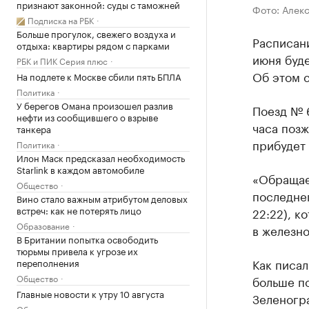
признают законной: суды с таможней
Фото: Алек
Подписка на РБК
Больше прогулок, свежего воздуха и
Расписани
отдыха: квартиры рядом с парками
июня буде
РБК и ПИК Серия плюс
Об этом 
На подлете к Москве сбили пять БПЛА
Политика
У берегов Омана произошел разлив
Поезд № 6
нефти из сообщившего о взрыве
часа позж
танкера
прибудет 
Политика
Илон Маск предсказал необходимость
Starlink в каждом автомобиле
«Обращае
Общество
последнег
Вино стало важным атрибутом деловых
встреч: как не потерять лицо
22:22), к
Образование
в железн
В Британии попытка освободить
тюрьмы привела к угрозе их
Как писал
переполнения
Общество
больше по
Главные новости к утру 10 августа
Зеленогр
Общество