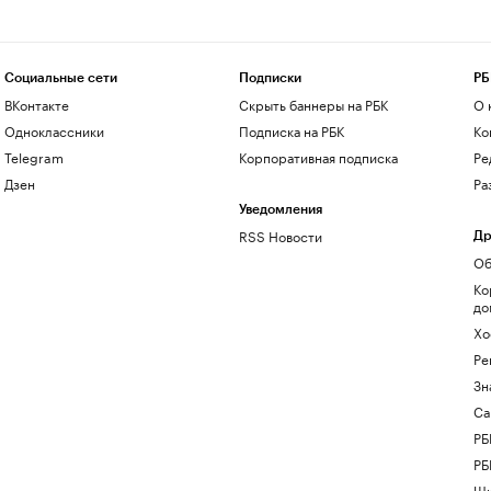
Социальные сети
Подписки
РБ
ВКонтакте
Скрыть баннеры на РБК
О 
Одноклассники
Подписка на РБК
Ко
Telegram
Корпоративная подписка
Ре
Дзен
Ра
Уведомления
RSS Новости
Др
Об
Ко
до
Хо
Ре
Зн
Са
РБ
РБ
Шк