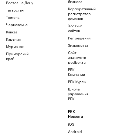
бизнеса
Ростов-на-Дону
Корпоративный
Татарстан
регистратор
Тюмень
доменов
Черноземье
Хостинг
сайтов
Кавказ
Рег.решения
Карелия
Знакомства
Мурманск
Сайт
Приморский
знакомств
край
podbor.ru
РБК
Компании
РБК Курсы
Школа
управления
РБК
РБК
Новости
iOS
Android