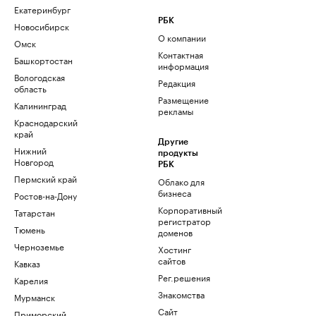
Екатеринбург
РБК
Новосибирск
О компании
Омск
Контактная
Башкортостан
информация
Вологодская
Редакция
область
Размещение
Калининград
рекламы
Краснодарский
край
Другие
Нижний
продукты
Новгород
РБК
Пермский край
Облако для
бизнеса
Ростов-на-Дону
Корпоративный
Татарстан
регистратор
Тюмень
доменов
Черноземье
Хостинг
сайтов
Кавказ
Рег.решения
Карелия
Знакомства
Мурманск
Сайт
Приморский