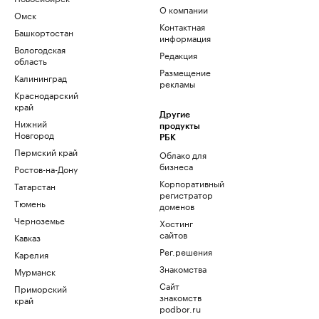
О компании
Омск
Контактная
Башкортостан
информация
Вологодская
Редакция
область
Размещение
Калининград
рекламы
Краснодарский
край
Другие
Нижний
продукты
Новгород
РБК
Пермский край
Облако для
бизнеса
Ростов-на-Дону
Корпоративный
Татарстан
регистратор
Тюмень
доменов
Черноземье
Хостинг
сайтов
Кавказ
Рег.решения
Карелия
Знакомства
Мурманск
Сайт
Приморский
знакомств
край
podbor.ru