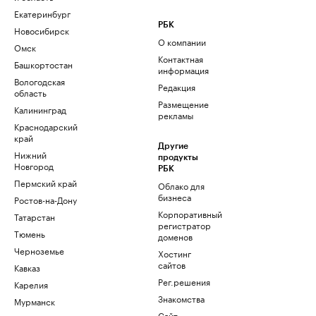
Екатеринбург
РБК
Новосибирск
О компании
Омск
Контактная
Башкортостан
информация
Вологодская
Редакция
область
Размещение
Калининград
рекламы
Краснодарский
край
Другие
Нижний
продукты
Новгород
РБК
Пермский край
Облако для
бизнеса
Ростов-на-Дону
Корпоративный
Татарстан
регистратор
Тюмень
доменов
Черноземье
Хостинг
сайтов
Кавказ
Рег.решения
Карелия
Знакомства
Мурманск
Сайт