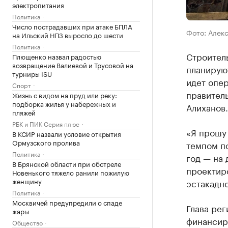
электропитания
Политика
Число пострадавших при атаке БПЛА
Фото: Алек
на Ильский НПЗ выросло до шести
Политика
Строител
Плющенко назвал радостью
возвращение Валиевой и Трусовой на
планируют
турниры ISU
идет опе
Спорт
правитель
Жизнь с видом на пруд или реку:
подборка жилья у набережных и
Алиханов.
пляжей
РБК и ПИК Серия плюс
«Я прошу
В КСИР назвали условие открытия
Ормузского пролива
темпом по
Политика
год — на 
В Брянской области при обстреле
проектиро
Новенького тяжело ранили пожилую
женщину
эстакадно
Политика
Москвичей предупредили о спаде
Глава ре
жары
финансир
Общество