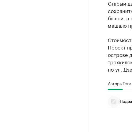
Старый д
сохранить
башни, а
мешало п
Стоимость
Проект пр
острове 
трехкило
по ул. Дз
Авторы
Теги
Надеж