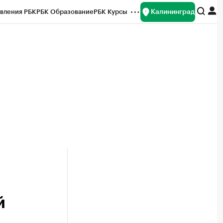
Калининград
вления РБК
РБК Образование
РБК Курсы
рейтинги
Франшизы
Газета
ок наличной валюты
й