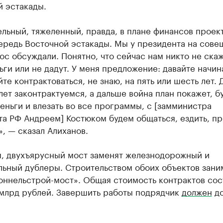
й эстакады.
льный, тяжеленный, правда, в плане финансов проек
ередь Восточной эстакады. Мы у президента на сове
ос обсуждали. Понятно, что сейчас нам никто не скаж
ьги или не дадут. У меня предложение: давайте начина
йте контрактоваться, не знаю, на пять или шесть лет. 
лет законтрактуемся, а дальше война план покажет, б
еньги и влезать во все программы, с [замминистра
а РФ Андреем] Костюком будем общаться, ездить, пр
», — сказал Алиханов.
, двухъярусный мост заменят железнодорожный и
льный дублеры. Строительством обоих объектов зани
оннельстрой-мост». Общая стоимость контрактов сос
 млрд рублей. Завершить работы подрядчик
должен
до