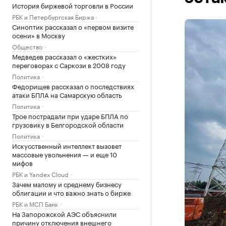
История биржевой торговли в России
РБК и Петербургская Биржа
Синоптик рассказал о «первом визите
осени» в Москву
Общество
Медведев рассказал о «жестких»
переговорах с Саркози в 2008 году
Политика
Федорищев рассказал о последствиях
атаки БПЛА на Самарскую область
Политика
Трое пострадали при ударе БПЛА по
грузовику в Белгородской области
Политика
Искусственный интеллект вызовет
массовые увольнения — и еще 10
мифов
РБК и Yandex Cloud
Зачем малому и среднему бизнесу
облигации и что важно знать о бирже
РБК и МСП Банк
На Запорожской АЭС объяснили
причину отключения внешнего