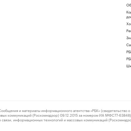
Об
Ко
до
Хо
Ре
Зн
Са
РБ
РБ
Шк
ения и материалы информационного агентства «РБК» (свидетельство о 
овых коммуникаций (Роскомнадзор) 09.12.2015 за номером ИА №ФС77-63848) 
 связи, информационных технологий и массовых коммуникаций (Роскомнадз