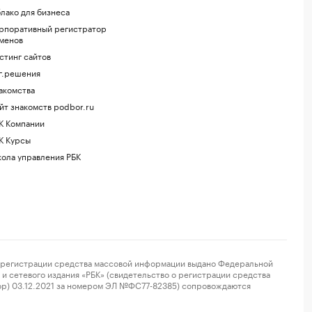
лако для бизнеса
рпоративный регистратор
менов
стинг сайтов
г.решения
акомства
йт знакомств podbor.ru
К Компании
К Курсы
ола управления РБК
регистрации средства массовой информации выдано Федеральной
и сетевого издания «РБК» (свидетельство о регистрации средства
ор) 03.12.2021 за номером ЭЛ №ФС77-82385) сопровождаются