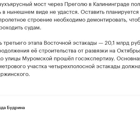
вухъярусный мост через Преголю в Калининграде по
 в нынешнем виде не удастся. Оставить планируется
 пролетное строение необходимо демонтировать, что
роходить судам.
 третьего этапа Восточной эстакады — 20,1 млрд руб
одолжения её строительства от развязки на Октябрь
до улицы Муромской прошёл госэкспертизу. Основна
метрового участка четырехполосной эстакады должн
ержинского.
да Будрина