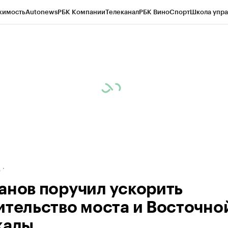
жимость
Autonews
РБК Компании
Телеканал
РБК Вино
Спорт
Школа упра
ипто
РБК Бизнес-среда
Дискуссионный клуб
Исследования
Кредитные 
рагентов
Политика
Экономика
Бизнес
Технологии и медиа
Финансы
Рын
д
анов поручил ускорить
ительство моста и Восточно
кады