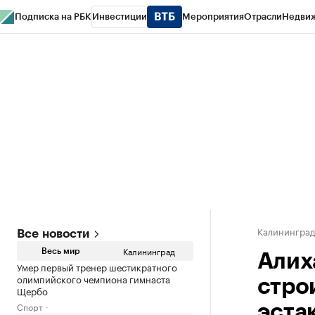
Подписка на РБК
Инвестиции
Мероприятия
Отрасли
Недви
РБК Life
Тренды
Визионеры
Национальные проекты
Город
Стиль
Кр
Спецпроекты СПб
Конференции СПб
Спецпроекты
Проверка конт
Калинингра
Все новости
Калининград
Весь мир
Алих
Умер первый тренер шестикратного
олимпийского чемпиона гимнаста
стро
Щербо
Спорт
эста