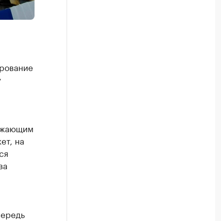
ирование
у
режающим
ет, на
ся
ва
чередь