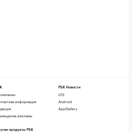
К
РБК Новости
компании
iOS
нтактная информация
Android
дакция
AppGallery
змещение рекламы
угие продукты РБК