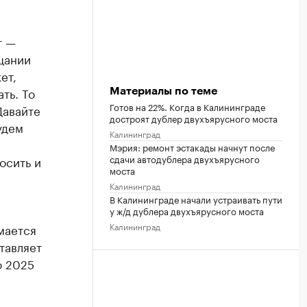
т —
щании
ет,
ть. То
Материалы по теме
Готов на 22%. Когда в Калининграде
Давайте
достроят дублер двухъярусного моста
удем
Калининград
Мэрия: ремонт эстакады начнут после
сдачи автодублера двухъярусного
осить и
моста
Калининград
В Калининграде начали устраивать пути
у ж/д дублера двухъярусного моста
Калининград
мается
тавляет
 2025