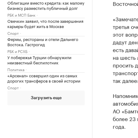
Восточно
Облигации вместо кредита: как малому
бизнесу разместить публичный долг
РБК и МСП Банк
«Замечате
Овечкин заявил, что после завершения
третья оч
карьеры будет жить в Москве
Спорт
этот вопр
Фермы, рестораны и отели Дальнего
дадут ден
Востока. Гастрогид
есть дава
РБК и РСХБ
на шесть 
У побережья Турции обнаружили
неизвестный беспилотник
просить д
Политика
транспорт
«Арсенал» совершил один из самых
так далее
дорогих трансферов в своей истории
Спорт
Напомним
Загрузить еще
автомоби
АО «Бамт
более 23
года.