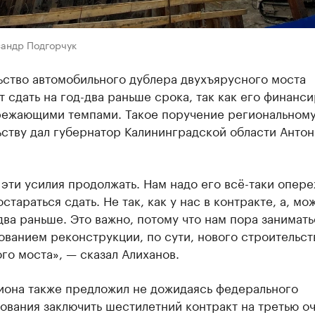
сандр Подгорчук
ьство автомобильного дублера двухъярусного моста
 сдать на год-два раньше срока, так как его финанс
режающими темпами. Такое поручение региональном
ству дал губернатор Калининградской области Антон
 эти усилия продолжать. Нам надо его всё-таки опе
стараться сдать. Не так, как у нас в контракте, а, мож
два раньше. Это важно, потому что нам пора занимать
ванием реконструкции, по сути, нового строительст
го моста», — сказал Алиханов.
гиона также предложил не дожидаясь федерального
ования заключить шестилетний контракт на третью о