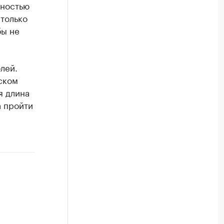
лностью
 только
бы не
лей.
ском
я длина
а пройти