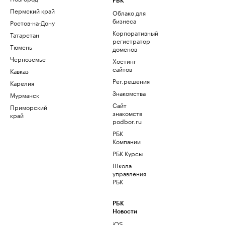
РБК
Пермский край
Облако для
бизнеса
Ростов-на-Дону
Корпоративный
Татарстан
регистратор
Тюмень
доменов
Черноземье
Хостинг
сайтов
Кавказ
Рег.решения
Карелия
Знакомства
Мурманск
Сайт
Приморский
знакомств
край
podbor.ru
РБК
Компании
РБК Курсы
Школа
управления
РБК
РБК
Новости
iOS