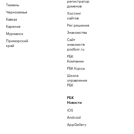
регистратор
Тюмень
доменов
Черноземье
Хостинг
сайтов
Кавказ
Рег.решения
Карелия
Знакомства
Мурманск
Сайт
Приморский
знакомств
край
podbor.ru
РБК
Компании
РБК Курсы
Школа
управления
РБК
РБК
Новости
iOS
Android
AppGallery