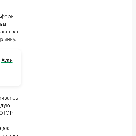
сферы.
овы
лавных в
рынку.
—
Ауди
живаясь
ждую
ТОТОР
одаж
правлял