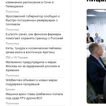
изменении расписания в Сочи и
Геленджике
Политика
Ярославский губернатор сообщил о
быстро потушенных резервуарах с
топливом
Политика
Euractiv узнал, как финские фермеры
помогают охранять границу с Россией
Политика
Киты, тундра и космические пейзажи:
зачем ехать в восточную Арктику
РБК и УК Первая
Матвиенко предупредила о мерах
Москвы из-за задержаний россиян в
Армении
Политика
Wildberries объявил о новых мерах
поддержки продавцов
Бизнес
Машина врио главы Шебекино попала
под удар FPV‑дрона ВСУ
Политика