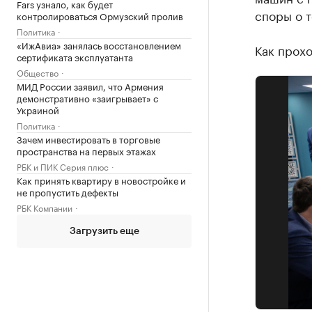
Fars узнало, как будет
споры о т
контролироваться Ормузский пролив
Политика
«ИжАвиа» занялась восстановлением
Как прох
сертификата эксплуатанта
Общество
МИД России заявил, что Армения
демонстративно «заигрывает» с
Украиной
Политика
Зачем инвестировать в торговые
пространства на первых этажах
РБК и ПИК Серия плюс
Как принять квартиру в новостройке и
не пропустить дефекты
РБК Компании
Загрузить еще