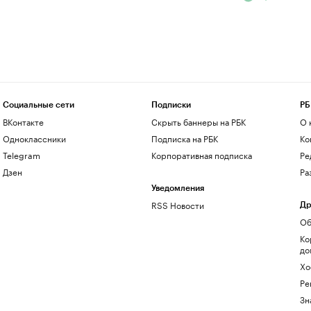
Социальные сети
Подписки
РБ
ВКонтакте
Скрыть баннеры на РБК
О 
Одноклассники
Подписка на РБК
Ко
Telegram
Корпоративная подписка
Ре
Дзен
Ра
Уведомления
RSS Новости
Др
Об
Ко
до
Хо
Ре
Зн