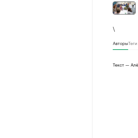
\
Авторы
Теги
Текст — Ал