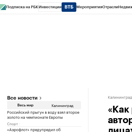
Подписка на РБК
Инвестиции
Мероприятия
Отрасли
Недви
РБК Life
Тренды
Визионеры
Национальные проекты
Город
Стиль
Кр
Спецпроекты СПб
Конференции СПб
Спецпроекты
Проверка конт
Калинингра
Все новости
Калининград
Весь мир
«Как
Российский прыгун в воду взял второе
золото на чемпионате Европы
авто
Спорт
«Аэрофлот» предупредил об
лица