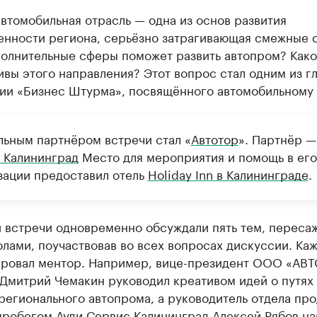
втомобильная отрасль — одна из основ развития
нности региона, серьёзно затрагивающая смежные 
полнительные сферы поможет развить автопром? Как
вы этого направления? Этот вопрос стал одним из г
ии «Бизнес Штурма», посвящённого автомобильному 
льным партнёром встречи стал «
Автотор
». Партнёр 
 Калининград
Место для мероприятия и помощь в его
зации предоставил отель
Holiday Inn в Калининграде
.
и встречи одновременно обсуждали пять тем, переса
лами, поучаствовав во всех вопросах дискуссии. Ка
ировал ментор. Например, вице-президент ООО «АВ
 Дмитрий Чемакин руководил креативом идей о путях
регионального автопрома, а руководитель отдела пр
пробегом Ауди Сервис Калининград Алексей Рябов на