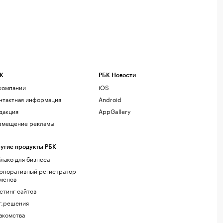
К
РБК Новости
компании
iOS
нтактная информация
Android
дакция
AppGallery
змещение рекламы
угие продукты РБК
лако для бизнеса
рпоративный регистратор
менов
стинг сайтов
г.решения
акомства