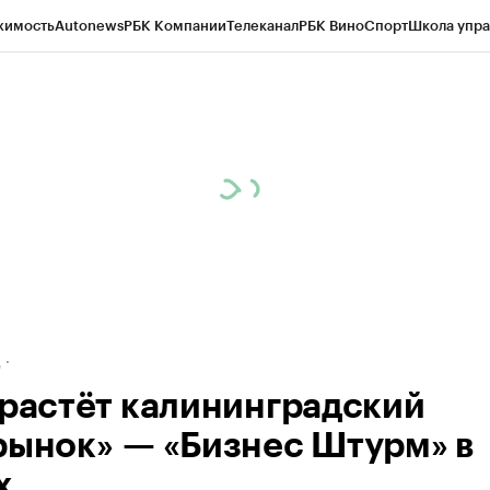
жимость
Autonews
РБК Компании
Телеканал
РБК Вино
Спорт
Школа упра
ипто
РБК Бизнес-среда
Дискуссионный клуб
Исследования
Кредитные 
рагентов
Политика
Экономика
Бизнес
Технологии и медиа
Финансы
Рын
д
 растёт калининградский
рынок» — «Бизнес Штурм» в
х