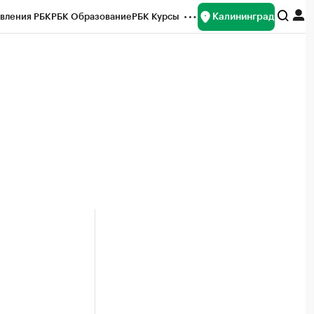
Калининград
вления РБК
РБК Образование
РБК Курсы
рейтинги
Франшизы
Газета
ок наличной валюты