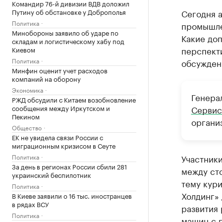
Командир 76-й дивизии ВДВ доложил
Путину об обстановке у Доброполья
Сегодня а
Политика
промышле
Минобороны заявило об ударе по
Какие до
складам и логистическому хабу под
перспекти
Киевом
Политика
обсужден
Минфин оценит учет расходов
компаний на оборону
Экономика
Генера
РЖД обсудили с Китаем возобновление
сообщения между Иркутском и
Сервис
Пекином
органи
Общество
ЕК не увидела связи России с
миграционным кризисом в Сеуте
Политика
Участник
За день в регионах России сбили 281
между сто
украинский беспилотник
тему кур
Политика
Холдинг»
В Киеве заявили о 16 тыс. иностранцев
в рядах ВСУ
развития 
Политика
машин с 