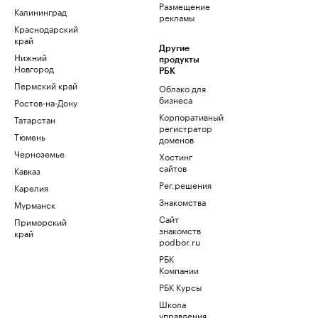
Размещение
Калининград
рекламы
Краснодарский
край
Другие
Нижний
продукты
Новгород
РБК
Пермский край
Облако для
бизнеса
Ростов-на-Дону
Корпоративный
Татарстан
регистратор
Тюмень
доменов
Черноземье
Хостинг
сайтов
Кавказ
Рег.решения
Карелия
Знакомства
Мурманск
Сайт
Приморский
знакомств
край
podbor.ru
РБК
Компании
РБК Курсы
Школа
управления