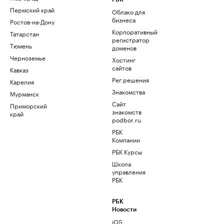
Пермский край
Облако для
бизнеса
Ростов-на-Дону
Корпоративный
Татарстан
регистратор
Тюмень
доменов
Черноземье
Хостинг
сайтов
Кавказ
Рег.решения
Карелия
Знакомства
Мурманск
Сайт
Приморский
знакомств
край
podbor.ru
РБК
Компании
РБК Курсы
Школа
управления
РБК
РБК
Новости
iOS