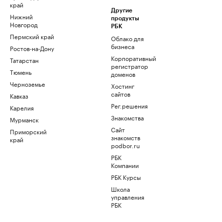
край
Другие
Нижний
продукты
Новгород
РБК
Пермский край
Облако для
бизнеса
Ростов-на-Дону
Корпоративный
Татарстан
регистратор
Тюмень
доменов
Черноземье
Хостинг
сайтов
Кавказ
Рег.решения
Карелия
Знакомства
Мурманск
Сайт
Приморский
знакомств
край
podbor.ru
РБК
Компании
РБК Курсы
Школа
управления
РБК