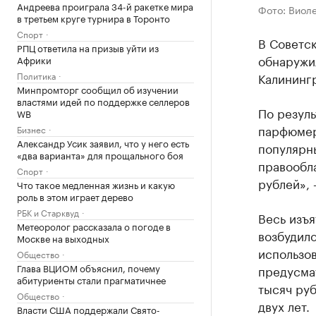
Андреева проиграла 34-й ракетке мира
Фото: Виол
в третьем круге турнира в Торонто
Спорт
В Советск
РПЦ ответила на призыв уйти из
обнаружи
Африки
Политика
Калининг
Минпромторг сообщил об изучении
властями идей по поддержке селлеров
По резуль
WB
парфюмер
Бизнес
Александр Усик заявил, что у него есть
популярн
«два варианта» для прощального боя
правообла
Спорт
рублей», 
Что такое медленная жизнь и какую
роль в этом играет дерево
РБК и Старквуд
Весь изъя
Метеоролог рассказала о погоде в
возбудило
Москве на выходных
использов
Общество
Глава ВЦИОМ объяснил, почему
предусма
абитуриенты стали прагматичнее
тысяч ру
Общество
двух лет.
Власти США поддержали Свято-