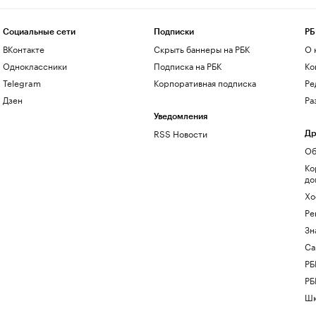
Социальные сети
Подписки
РБ
ВКонтакте
Скрыть баннеры на РБК
О 
Одноклассники
Подписка на РБК
Ко
Telegram
Корпоративная подписка
Ре
Дзен
Ра
Уведомления
RSS Новости
Др
Об
Ко
до
Хо
Ре
Зн
Са
РБ
РБ
Шк