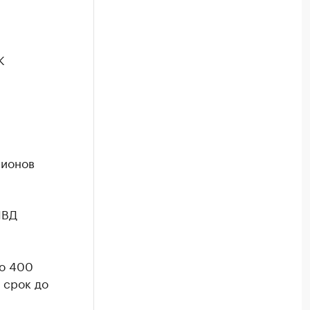
К
лионов
МВД
до 400
 срок до