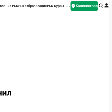
Калининград
вления РБК
РБК Образование
РБК Курсы
рейтинги
Франшизы
Газета
ок наличной валюты
нил