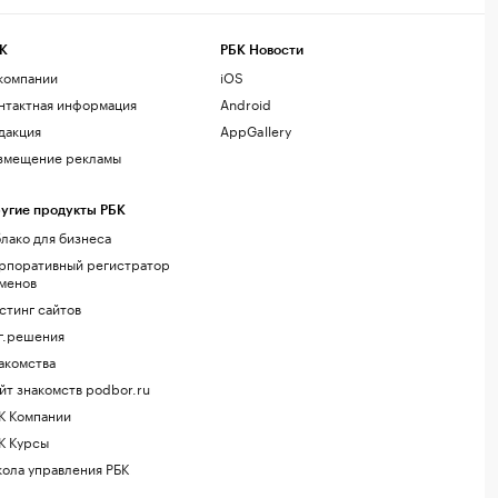
К
РБК Новости
компании
iOS
нтактная информация
Android
дакция
AppGallery
змещение рекламы
угие продукты РБК
лако для бизнеса
рпоративный регистратор
менов
стинг сайтов
г.решения
акомства
йт знакомств podbor.ru
К Компании
К Курсы
ола управления РБК