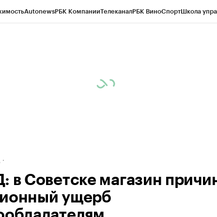
жимость
Autonews
РБК Компании
Телеканал
РБК Вино
Спорт
Школа упра
ипто
РБК Бизнес-среда
Дискуссионный клуб
Исследования
Кредитные 
рагентов
Политика
Экономика
Бизнес
Технологии и медиа
Финансы
Рын
д
: в Советске магазин причи
ионный ущерб
ообладателям