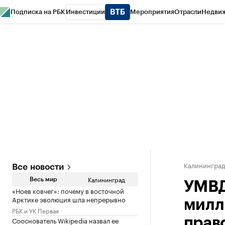
Подписка на РБК
Инвестиции
Мероприятия
Отрасли
Недви
РБК Life
Тренды
Визионеры
Национальные проекты
Город
Стиль
Кр
Спецпроекты СПб
Конференции СПб
Спецпроекты
Проверка конт
Калинингра
Все новости
Калининград
Весь мир
УМВД
«Ноев ковчег»: почему в восточной
Арктике эволюция шла непрерывно
милл
РБК и УК Первая
Сооснователь Wikipedia назвал ее
прав