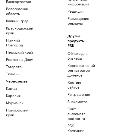
Башкортостан
информация
Вологодская
Редакция
область
Размещение
Калининград
рекламы
Краснодарский
край
Другие
Нижний
продукты
Новгород
РБК
Пермский край
Облако для
бизнеса
Ростов-на-Дону
Корпоративный
Татарстан
регистратор
Тюмень
доменов
Черноземье
Хостинг
сайтов
Кавказ
Рег.решения
Карелия
Знакомства
Мурманск
Сайт
Приморский
знакомств
край
podbor.ru
РБК
Компании