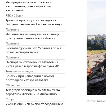
Четыре доступных и понятных
инструмента диверсификации
накоплений
РБК и Сбер
Трамп попросил уйти с заседания
Госдепа раньше, чтобы «вести войну»
Политика
Испания ввела контроль на границе
для путешественников из Италии
Политика
Bloomberg узнал, что Украине грозит
обвал экспорта зерна
Политика
Экспорт синтетических алмазов из
Китая резко вырос на фоне бума ИИ
Технологии и медиа
В Чехии при нападении с ножом
пострадали четыре человека
Общество
Telegraph сообщил о выплатах УЕФА
вероятной любовнице Инфантино
Спорт
Фото: Алек
Ученые оценили риски от созданных с