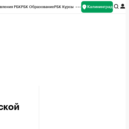
Калининград
вления РБК
РБК Образование
РБК Курсы
рейтинги
Франшизы
Газета
ок наличной валюты
ской