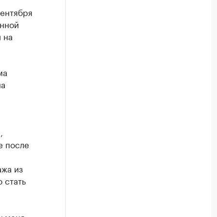
сентября
онной
 на
ма
на
,
е после
ажа из
 стать
у меня