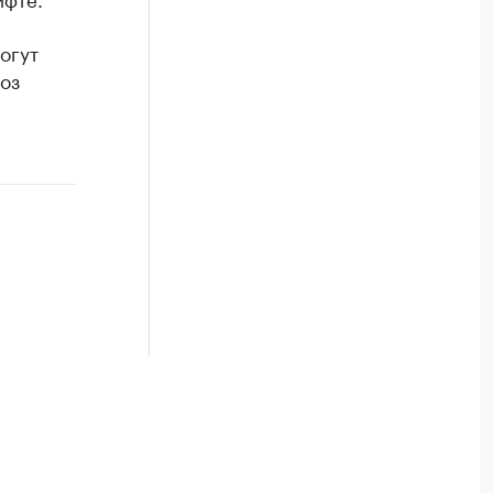
могут
оз