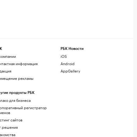
К
РБК Новости
компании
iOS
нтактная информация
Android
дакция
AppGallery
змещение рекламы
угие продукты РБК
лако для бизнеса
рпоративный регистратор
менов
стинг сайтов
г.решения
акомства