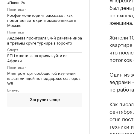
«Пакш-2»
был день 
Политика
не вышла,
Росфинмониторинг рассказал, как
помог выявить криптомошенников в
женщина.
Москве
Политика
Жители 10
Андреева проиграла 34-й ракетке мира
в третьем круге турнира в Торонто
квартире 
Спорт
что после
РПЦ ответила на призыв уйти из
потолков 
Африки
Политика
Минпромторг сообщил об изучении
Один из ж
властями идей по поддержке селлеров
ведрами —
WB
не работа
Бизнес
Загрузить еще
Как писа
сентября.
огня пост
техники и
эвакуиров