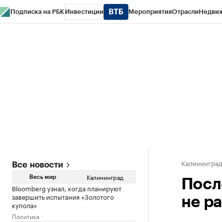
Подписка на РБК
Инвестиции
Мероприятия
Отрасли
Недви
РБК Life
Тренды
Визионеры
Национальные проекты
Город
Стиль
Кр
Спецпроекты СПб
Конференции СПб
Спецпроекты
Проверка конт
Калинингра
Все новости
Калининград
Весь мир
Посл
Bloomberg узнал, когда планируют
завершить испытания «Золотого
не р
купола»
Политика