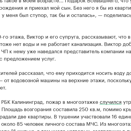
рождения и приехал мой сын. Без него я бы из кварт
 у меня был ступор, так бы и осталась», — поделилас
-го этажа, Виктор и его супруга, рассказывают, что в
тоже нет воды и не работает канализация. Виктор доб
 ЧП к нему уже наведался представитель компании н
с предложением услуг.
ителей рассказал, что ему приходится носить воду д
 от водовозной машины на верхние этажи, поскольк
ет.
л РБК Калининград, пожар в многоэтажке
случился
утр
 Площадь возгорания составила 250 кв.м, помимо кр
радали две квартиры. В тушении участвовали 16 един
 около 85 человек личного состава МЧС. Из многоэт
али 21 жильца, в том числе четверых, застрявших в л