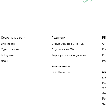
Социальные сети
Подписки
РБ
ВКонтакте
Скрыть баннеры на РБК
О 
Одноклассники
Подписка на РБК
Ко
Telegram
Корпоративная подписка
Ре
Дзен
Ра
Уведомления
RSS Новости
Др
Об
Ко
до
Хо
Ре
Зн