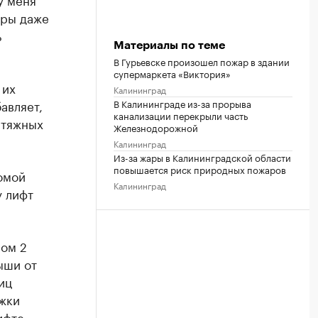
иры даже
ь
Материалы по теме
В Гурьевске произошел пожар в здании
супермаркета «Виктория»
 их
Калининград
авляет,
В Калининграде из-за прорыва
канализации перекрыли часть
атяжных
Железнодорожной
Калининград
Из-за жары в Калининградской области
повышается риск природных пожаров
омой
Калининград
у лифт
ом 2
ыши от
иц
ажки
ифте.