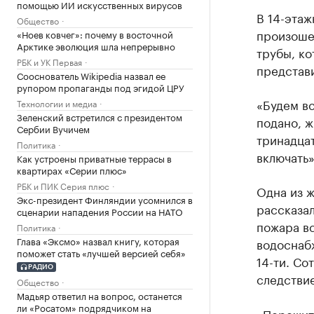
помощью ИИ искусственных вирусов
В 14-этаж
Общество
произоше
«Ноев ковчег»: почему в восточной
Арктике эволюция шла непрерывно
трубы, ко
РБК и УК Первая
представ
Сооснователь Wikipedia назвал ее
рупором пропаганды под эгидой ЦРУ
«Будем вс
Технологии и медиа
Зеленский встретился с президентом
подано, ж
Сербии Вучичем
тринадца
Политика
включать»
Как устроены приватные террасы в
квартирах «Серии плюс»
РБК и ПИК Серия плюс
Одна из ж
Экс-президент Финляндии усомнился в
рассказал
сценарии нападения России на НАТО
пожара вс
Политика
Глава «Эксмо» назвал книгу, которая
водоснабж
поможет стать «лучшей версией себя»
14-ти. Со
РАДИО
следстви
Общество
Мадьяр ответил на вопрос, останется
ли «Росатом» подрядчиком на
«Пережить