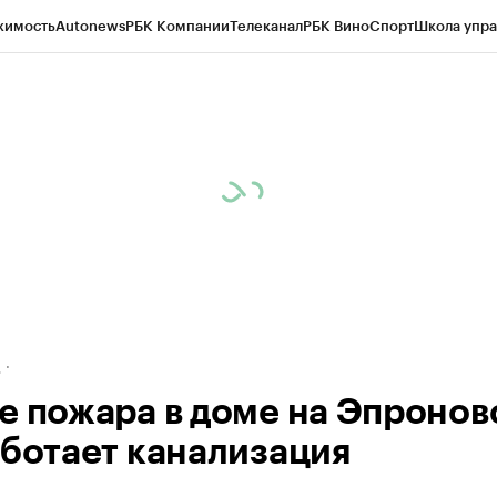
жимость
Autonews
РБК Компании
Телеканал
РБК Вино
Спорт
Школа упра
ипто
РБК Бизнес-среда
Дискуссионный клуб
Исследования
Кредитные 
рагентов
Политика
Экономика
Бизнес
Технологии и медиа
Финансы
Рын
д
е пожара в доме на Эпронов
аботает канализация