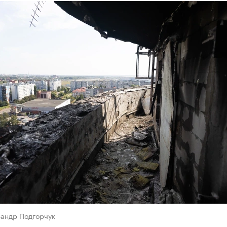
сандр Подгорчук