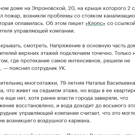
ном доме на Эпроновской, 20, на крыше которого 2 
л пожар, возникли проблемы со стояком канализаци
торая оплавилась. Об этом пишет
«Клопс»
со ссылкой
ителя управляющей компании.
крывать, смотреть. Напряжение в основную часть до
ителей верхних этажей подключаем точечно. Только 
том, где протекание самое интенсивное, решили не
, — пояснил сотрудник УК.
ительниц многоэтажки, 79-летняя Наталья Васильевна
а, что живет на седьмом этаже, но воды в ее квартир
е еще нет, хотя ранее власти города заверяли, что
ение восстановлено, и вода доходит до восьмого эт
трудник управляющей компании считает, что это могло
ем возникшего воздушного кармана.
 такое в моём возрасте... Подарок Всевышнего, что 