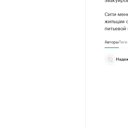
Сити-мен
жильцам с
питьевой 
Авторы
Теги
Надеж