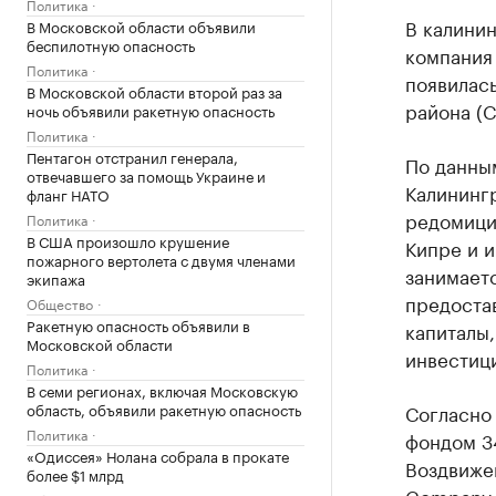
Политика
В калини
В Московской области объявили
беспилотную опасность
компания
Политика
появилас
В Московской области второй раз за
района (С
ночь объявили ракетную опасность
Политика
Пентагон отстранил генерала,
По данны
отвечавшего за помощь Украине и
Калинингр
фланг НАТО
редомици
Политика
В США произошло крушение
Кипре и и
пожарного вертолета с двумя членами
занимаетс
экипажа
предоста
Общество
Ракетную опасность объявили в
капиталы
Московской области
инвестиц
Политика
В семи регионах, включая Московскую
область, объявили ракетную опасность
Согласно
Политика
фондом 3
«Одиссея» Нолана собрала в прокате
Воздвижен
более $1 млрд
Company 