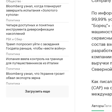
Общество
Bloomberg узнал, когда планируют
завершить испытания «Золотого
По инфо
купола»
99,99% у
Политика
"Борец"»
Четыре доступных и понятных
инструмента диверсификации
машиност
накоплений
сервисны
РБК и Сбер
состав вх
Трамп попросил уйти с заседания
Госдепа раньше, чтобы «вести войну»
разработ
Политика
компании 
Испания ввела контроль на границе
выручки 
для путешественников из Италии
Северной
Политика
Bloomberg узнал, что Украине грозит
обвал экспорта зерна
Как писа
Политика
(САР) на
Загрузить еще
междунар
Авторы
Теги