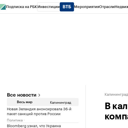
Подписка на РБК
Инвестиции
Мероприятия
Отрасли
Недви
РБК Life
Тренды
Визионеры
Национальные проекты
Город
Стиль
Кр
Спецпроекты СПб
Конференции СПб
Спецпроекты
Проверка конт
Калинингра
Все новости
Калининград
Весь мир
В ка
Новая Зеландия анонсировала 36-й
пакет санкций против России
комп
Политика
Bloomberg узнал, что Украина