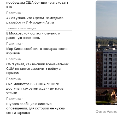
пообещала США больше не атаковать
КТК
Политика
Axios узнал, что OpenAI замедлила
разработку ИИ-модели Astra
Технологии и медиа
В Московской области отменили
ракетную опасность
Политика
Мэр Киева сообщил о пожарах после
взрывов
Политика
CNN узнал, как высший военачальник
США пытается закончить войну с
Ираном
Политика
Экс-министра ВВС США лишили
доступа к секретным данным из-за
утечки
Политика
Шуваев сообщил о системе
оповещения, для которой не нужны
Фото: Алек
сеть и зарядка