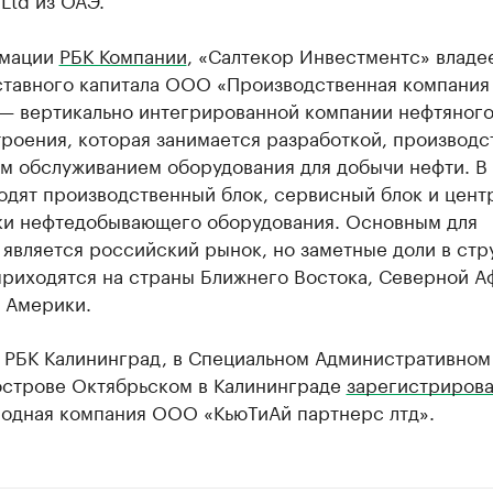
рмации
РБК Компании
, «Салтекор Инвестментс» владе
ставного капитала ООО «Производственная компания
 — вертикально интегрированной компании нефтяног
роения, которая занимается разработкой, производс
м обслуживанием оборудования для добычи нефти. В
одят производственный блок, сервисный блок и цент
ки нефтедобывающего оборудования. Основным для
является российский рынок, но заметные доли в стр
приходятся на страны Ближнего Востока, Северной А
 Америки.
л РБК Калининград, в Специальном Административном
 острове Октябрьском в Калининграде
зарегистрирова
одная компания ООО «КьюТиАй партнерс лтд».