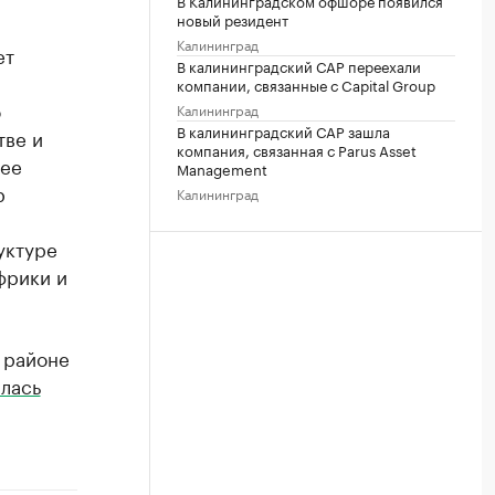
В Калининградском офшоре появился
новый резидент
Калининград
ет
В калининградский САР переехали
компании, связанные с Capital Group
о
Калининград
В калининградский САР зашла
тве и
компания, связанная с Parus Asset
 ее
Management
р
Калининград
уктуре
фрики и
 районе
лась