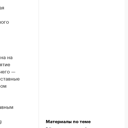
ая
ного
на на
иятие
чего —
уставные
вом
авным
g
Материалы по теме