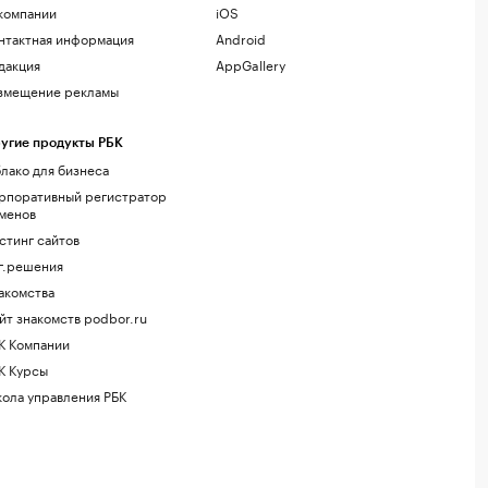
компании
iOS
нтактная информация
Android
дакция
AppGallery
змещение рекламы
угие продукты РБК
лако для бизнеса
рпоративный регистратор
менов
стинг сайтов
г.решения
акомства
йт знакомств podbor.ru
К Компании
К Курсы
ола управления РБК