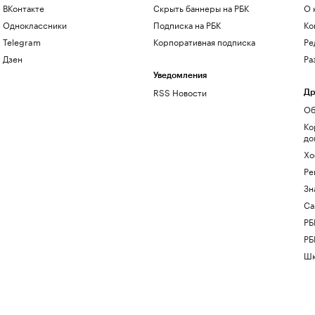
ВКонтакте
Скрыть баннеры на РБК
О 
Одноклассники
Подписка на РБК
Ко
Telegram
Корпоративная подписка
Ре
Дзен
Ра
Уведомления
RSS Новости
Др
Об
Ко
до
Хо
Ре
Зн
Са
РБ
РБ
Шк