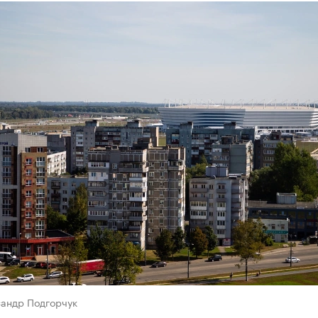
сандр Подгорчук