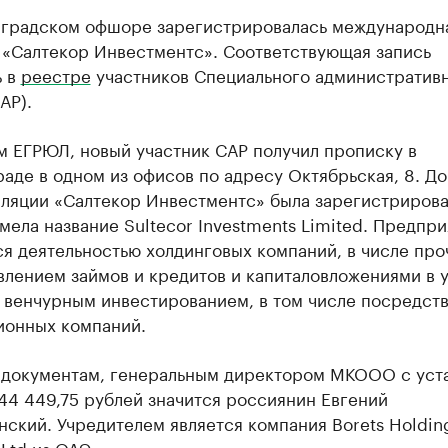
нградском офшоре зарегистрировалась международн
 «Салтекор Инвестментс». Соответствующая запись
ь в
реестре
участников Специального административ
АР).
м ЕГРЮЛ, новый участник САР получил прописку в
аде в одном из офисов по адресу Октябрьская, 8. До
ляции «Салтекор Инвестментс» была зарегистрирова
мела название Sultecor Investments Limited. Предпр
я деятельностью холдинговых компаний, в числе про
влением займов и кредитов и капиталовложениями в 
, венчурным инвестированием, в том числе посредст
ионных компаний.
 документам, генеральным директором МКООО с уст
44 449,75 рублей значится россиянин Евгений
ский. Учредителем является компания Borets Holdin
Ltd из ОАЭ.