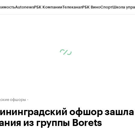
жимость
Autonews
РБК Компании
Телеканал
РБК Вино
Спорт
Школа упра
ипто
РБК Бизнес-среда
Дискуссионный клуб
Исследования
Кредитные 
рагентов
Политика
Экономика
Бизнес
Технологии и медиа
Финансы
Рын
дские офшоры
лининградский офшор зашла
ания из группы Borets