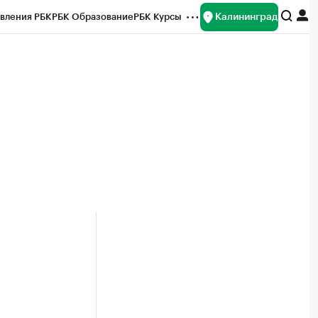
Калининград
вления РБК
РБК Образование
РБК Курсы
рейтинги
Франшизы
Газета
ок наличной валюты