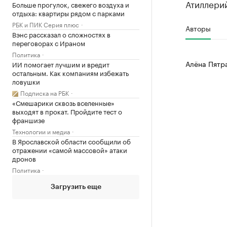
Атиллерий
Больше прогулок, свежего воздуха и
отдыха: квартиры рядом с парками
РБК и ПИК Серия плюс
Авторы
Вэнс рассказал о сложностях в
переговорах с Ираном
Политика
Алёна Пятр
ИИ помогает лучшим и вредит
остальным. Как компаниям избежать
ловушки
Подписка на РБК
«Смешарики сквозь вселенные»
выходят в прокат. Пройдите тест о
франшизе
Технологии и медиа
В Ярославской области сообщили об
отражении «самой массовой» атаки
дронов
Политика
Загрузить еще