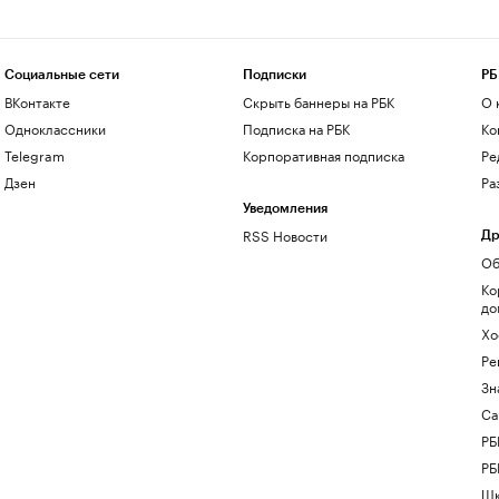
Социальные сети
Подписки
РБ
ВКонтакте
Скрыть баннеры на РБК
О 
Одноклассники
Подписка на РБК
Ко
Telegram
Корпоративная подписка
Ре
Дзен
Ра
Уведомления
RSS Новости
Др
Об
Ко
до
Хо
Ре
Зн
Са
РБ
РБ
Шк