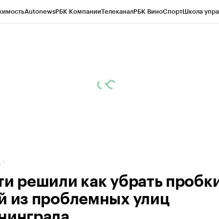
жимость
Autonews
РБК Компании
Телеканал
РБК Вино
Спорт
Школа упра
ипто
РБК Бизнес-среда
Дискуссионный клуб
Исследования
Кредитные 
рагентов
Политика
Экономика
Бизнес
Технологии и медиа
Финансы
Рын
д
ти решили как убрать пробки
й из проблемных улиц
нинграда