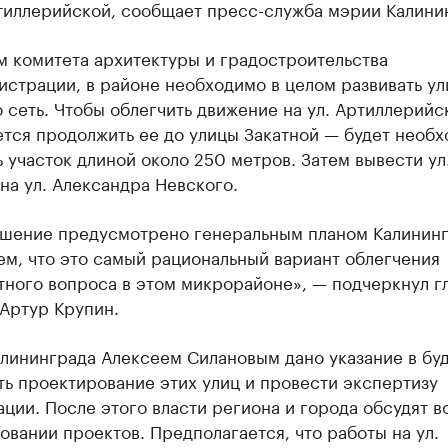
тиллерийской, сообщает пресс-служба мэрии Калини
м комитета архитектуры и градостроительства
страции, в районе необходимо в целом развивать ул
сеть. Чтобы облегчить движение на ул. Артиллерийс
ется продолжить ее до улицы Закатной — будет необ
 участок длиной около 250 метров. Затем вывести ул
на ул. Александра Невского.
ешение предусмотрено генеральным планом Калининг
м, что это самый рациональный вариант облегчения
тного вопроса в этом микрорайоне», — подчеркнул г
Артур Крупин.
лининграда Алексеем Силановым дано указание в бу
ть проектирование этих улиц и провести экспертизу
ции. После этого власти региона и города обсудят в
вании проектов. Предполагается, что работы на ул.