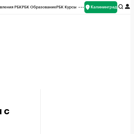
Калининград
вления РБК
РБК Образование
РБК Курсы
рейтинги
Франшизы
Газета
ок наличной валюты
 с