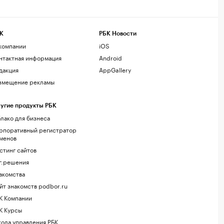
К
РБК Новости
компании
iOS
нтактная информация
Android
дакция
AppGallery
змещение рекламы
угие продукты РБК
лако для бизнеса
рпоративный регистратор
менов
стинг сайтов
г.решения
акомства
йт знакомств podbor.ru
К Компании
К Курсы
ола управления РБК