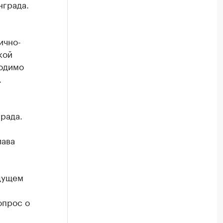
нграда.
ично-
кой
ходимо
.
рада.
лава
дущем
опрос о