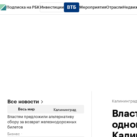
Подписка на РБК
Инвестиции
Мероприятия
Отрасли
Недви
РБК Life
Тренды
Визионеры
Национальные проекты
Город
Стиль
Кр
Спецпроекты СПб
Конференции СПб
Спецпроекты
Проверка конт
Калинингра
Все новости
Калининград
Весь мир
Влас
Властям предложили альтернативу
сбору за возврат железнодорожных
одно
билетов
Бизнес
Кали