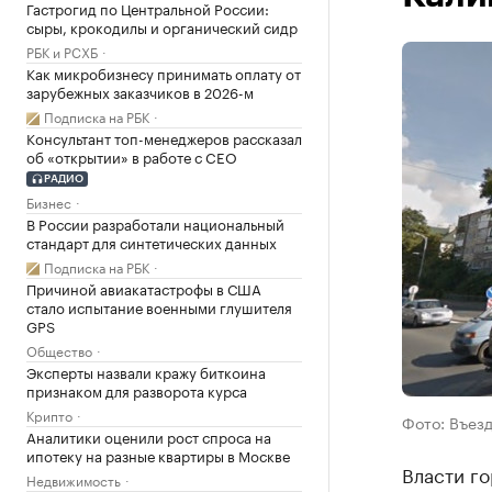
Гастрогид по Центральной России:
сыры, крокодилы и органический сидр
РБК и РСХБ
Как микробизнесу принимать оплату от
зарубежных заказчиков в 2026-м
Подписка на РБК
Консультант топ-менеджеров рассказал
об «открытии» в работе с CEO
РАДИО
Бизнес
В России разработали национальный
стандарт для синтетических данных
Подписка на РБК
Причиной авиакатастрофы в США
стало испытание военными глушителя
GPS
Общество
Эксперты назвали кражу биткоина
признаком для разворота курса
Крипто
Фото: Въез
Аналитики оценили рост спроса на
ипотеку на разные квартиры в Москве
Власти г
Недвижимость