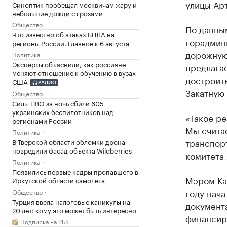
улицы Ар
Синоптик пообещал москвичам жару и
небольшие дожди с грозами
Общество
По данны
Что известно об атаках БПЛА на
горадмини
регионы России. Главное к 6 августа
дорожную 
Политика
Эксперты объяснили, как россияне
предлага
меняют отношение к обучению в вузах
достроить
США
РАДИО
Закатную 
Общество
Силы ПВО за ночь сбили 605
украинских беспилотников над
«Такое р
регионами России
Мы считае
Политика
транспор
В Тверской области обломки дрона
повредили фасад объекта Wildberries
комитета 
Политика
Появились первые кадры пропавшего в
Мэром Ка
Иркутской области самолета
году нача
Общество
Турция ввела налоговые каникулы на
документа
20 лет: кому это может быть интересно
финансиро
Подписка на РБК