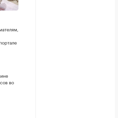
мателям,
портале
чине
сов во