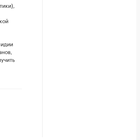
тики),
кой
сидии
анов,
лучить