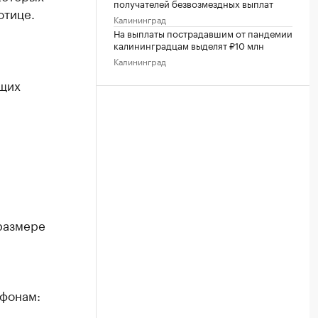
получателей безвозмездных выплат
отице.
Калининград
На выплаты пострадавшим от пандемии
калининградцам выделят ₽10 млн
Калининград
ющих
и
размере
ефонам: