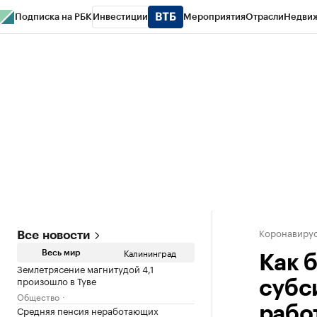
Подписка на РБК
Инвестиции
Мероприятия
Отрасли
Недви
РБК Life
Тренды
Визионеры
Национальные проекты
Город
Стиль
Кр
Спецпроекты СПб
Конференции СПб
Спецпроекты
Проверка конт
Коронавирус
Все новости
Калининград
Весь мир
Как 
Землетрясение магнитудой 4,1
произошло в Туве
субс
Общество
Средняя пенсия неработающих
рабо