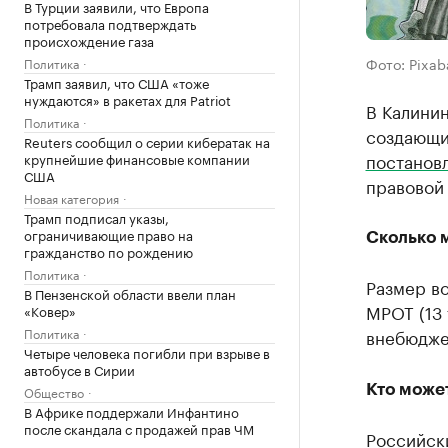
В Турции заявили, что Европа
потребовала подтверждать
происхождение газа
Фото: Pixab
Политика
Трамп заявил, что США «тоже
нуждаются» в ракетах для Patriot
В Калини
Политика
создающи
Reuters сообщил о серии кибератак на
постанов
крупнейшие финансовые компании
США
правовой
Новая категория
Трамп подписал указы,
ограничивающие право на
Сколько 
гражданство по рождению
Политика
Размер в
В Пензенской области ввели план
МРОТ (13 
«Ковер»
Политика
внебюдже
Четыре человека погибли при взрыве в
автобусе в Сирии
Кто може
Общество
В Африке поддержали Инфантино
после скандала с продажей прав ЧМ
Российск