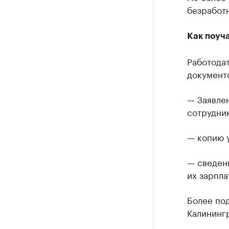
безработ
Как поуча
Работодат
документ
— Заявле
сотрудни
— копию 
— сведен
их зарпл
Более под
Калинингр