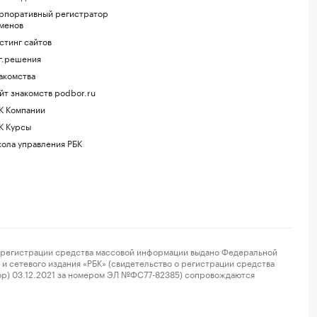
рпоративный регистратор
менов
стинг сайтов
г.решения
акомства
йт знакомств podbor.ru
К Компании
К Курсы
ола управления РБК
регистрации средства массовой информации выдано Федеральной
и сетевого издания «РБК» (свидетельство о регистрации средства
ор) 03.12.2021 за номером ЭЛ №ФС77-82385) сопровождаются