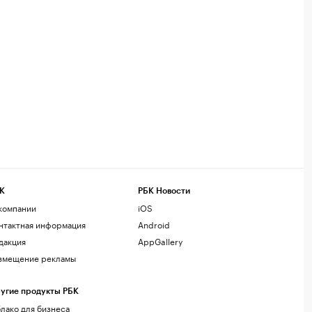
К
РБК Новости
компании
iOS
нтактная информация
Android
дакция
AppGallery
змещение рекламы
угие продукты РБК
лако для бизнеса