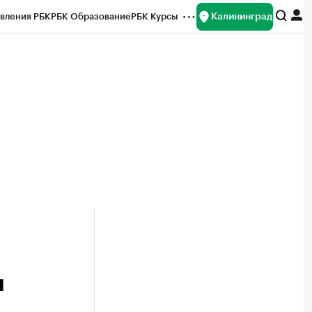
Калининград
вления РБК
РБК Образование
РБК Курсы
рейтинги
Франшизы
Газета
ок наличной валюты
м