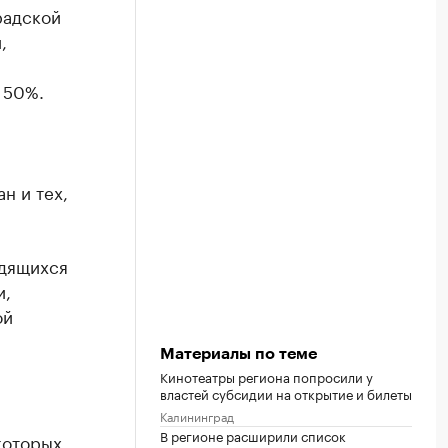
радской
,
 50%.
н и тех,
одящихся
и,
ой
Материалы по теме
Кинотеатры региона попросили у
властей субсидии на открытие и билеты
Калининград
В регионе расширили список
которых