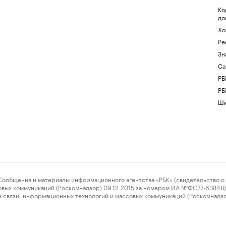
Ко
до
Хо
Ре
Зн
Са
РБ
РБ
Шк
ения и материалы информационного агентства «РБК» (свидетельство о 
овых коммуникаций (Роскомнадзор) 09.12.2015 за номером ИА №ФС77-63848) 
 связи, информационных технологий и массовых коммуникаций (Роскомнадз