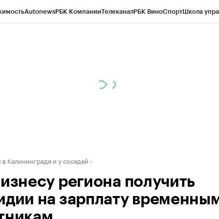
жимость
Autonews
РБК Компании
Телеканал
РБК Вино
Спорт
Школа упра
ипто
РБК Бизнес-среда
Дискуссионный клуб
Исследования
Кредитные 
рагентов
Политика
Экономика
Бизнес
Технологии и медиа
Финансы
Рын
 в Калининграде и у соседей
бизнесу региона получить
идии на зарплату временны
тникам