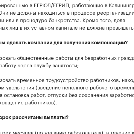
рированные в ЕГРЮЛ/ЕГРИП, работающие в Калининг
Они не должны находиться в процессе реорганизации
и или в процедуре банкротства. Кроме того, доля
ых лиц в их уставном капитале не должна превышать
ны сделать компании для получения компенсации?
зовать общественные работы для безработных гражда
работу через службу занятости;
зовать временное трудоустройство работников, нах
ом увольнения (введение неполного рабочего времен
 остановка работ, отпуски без сохранения заработн
кращение работников).
 срок рассчитаны выплаты?
трех месяцев (по желанию работодателя), в течение 