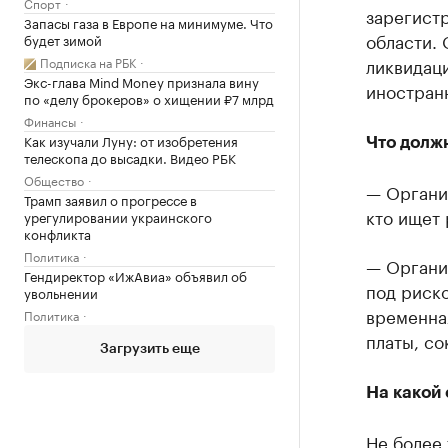
Спорт
зарегист
Запасы газа в Европе на минимуме. Что
области. 
будет зимой
Подписка на РБК
ликвидаци
Экс-глава Mind Money признала вину
иностранн
по «делу брокеров» о хищении ₽7 млрд
Финансы
Как изучали Луну: от изобретения
Что долж
телескопа до высадки. Видео РБК
Общество
— Органи
Трамп заявил о прогрессе в
кто ищет 
урегулировании украинского
конфликта
Политика
— Органи
Гендиректор «ИжАвиа» объявил об
под риск
увольнении
временная
Политика
платы, со
Загрузить еще
На какой
Не более 