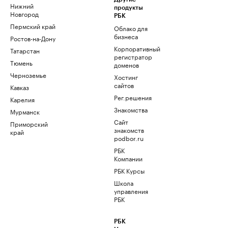
Нижний
продукты
Новгород
РБК
Пермский край
Облако для
бизнеса
Ростов-на-Дону
Корпоративный
Татарстан
регистратор
Тюмень
доменов
Черноземье
Хостинг
сайтов
Кавказ
Рег.решения
Карелия
Знакомства
Мурманск
Сайт
Приморский
знакомств
край
podbor.ru
РБК
Компании
РБК Курсы
Школа
управления
РБК
РБК