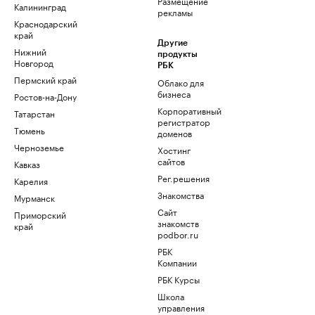
Размещение
Калининград
рекламы
Краснодарский
край
Другие
Нижний
продукты
Новгород
РБК
Пермский край
Облако для
бизнеса
Ростов-на-Дону
Корпоративный
Татарстан
регистратор
Тюмень
доменов
Черноземье
Хостинг
сайтов
Кавказ
Рег.решения
Карелия
Знакомства
Мурманск
Сайт
Приморский
знакомств
край
podbor.ru
РБК
Компании
РБК Курсы
Школа
управления