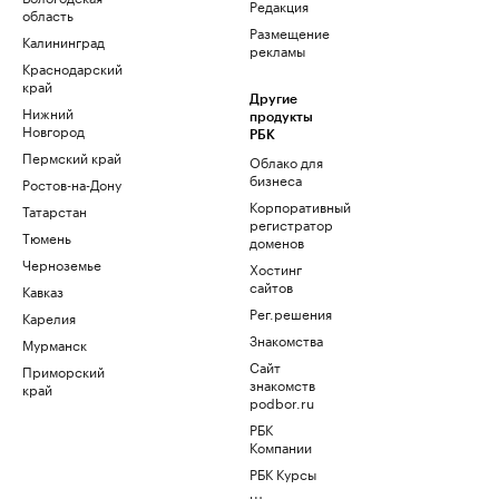
Редакция
область
Размещение
Калининград
рекламы
Краснодарский
край
Другие
Нижний
продукты
Новгород
РБК
Пермский край
Облако для
бизнеса
Ростов-на-Дону
Корпоративный
Татарстан
регистратор
Тюмень
доменов
Черноземье
Хостинг
сайтов
Кавказ
Рег.решения
Карелия
Знакомства
Мурманск
Сайт
Приморский
знакомств
край
podbor.ru
РБК
Компании
РБК Курсы