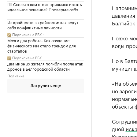
✍🏻 Сколько вам стоит привычка искать
Напомним,
идеальное решение? Проверьте себя
давления 
Балтийск
Из крайности в крайности: как ведут
себя конфликтные личности
Подписка на РБК
Позже ме
Мозги для робота. Как создание
воды про
физического ИИ стало трендом для
стартапов
Подписка на РБК
Но в Бал
Два мирных жителя погибли после атак
муниципа
дронов в Белгородской области
Политика
«На объе
Загрузить еще
не зареги
нормально
объекты 
Сотрудник
дней
иск
Кузнецова