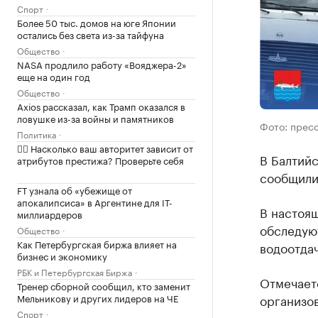
Спорт
Более 50 тыс. домов на юге Японии
остались без света из-за тайфуна
Общество
NASA продлило работу «Вояджера-2»
еще на один год
Общество
Axios рассказал, как Трамп оказался в
ловушке из-за войны и памятников
Фото: прес
Политика
✍🏻 Насколько ваш авторитет зависит от
В Балтийс
атрибутов престижа? Проверьте себя
сообщили
FT узнала об «убежище от
апокалипсиса» в Аргентине для IT-
В настоя
миллиардеров
обследуют
Общество
Как Петербургская биржа влияет на
водоотдач
бизнес и экономику
РБК и Петербургская Биржа
Отмечаетс
Тренер сборной сообщил, кто заменит
Мельникову и других лидеров на ЧЕ
организов
Спорт