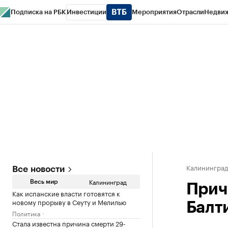
Подписка на РБК
Инвестиции
Мероприятия
Отрасли
Недви
РБК Life
Тренды
Визионеры
Национальные проекты
Город
Стиль
Кр
Спецпроекты СПб
Конференции СПб
Спецпроекты
Проверка конт
Калинингра
Все новости
Калининград
Весь мир
Прич
Как испанские власти готовятся к
новому прорыву в Сеуту и Мелилью
Балт
Политика
Стала известна причина смерти 29-