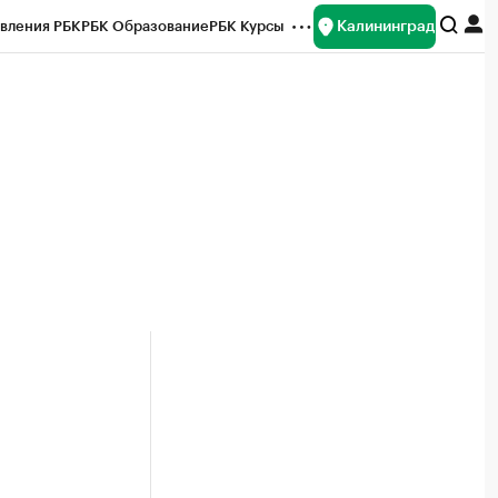
Калининград
вления РБК
РБК Образование
РБК Курсы
рейтинги
Франшизы
Газета
ок наличной валюты