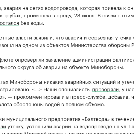
 авария на сетях водопровода, которая привела к с
в трубах, произошла в среду, 28 июня. В связи с этим
остался
без воды.
стные власти
заявили
, что авария и серьезная утечка
изошл на одном из объектов Министерства обороны Р
тфлоте опровергли заявление администрации Балтийс
льного округа об аварии на объекте Минобороны.
ктах Минобороны никаких аварийных ситуаций и утеч
стрировано. <...> Наши специалисты
проверяли
, у на
», — прокомментировали в пресс-службе, добавив, ч
флота обеспечены водой в полном объеме.
и муниципального предприятия «Балтвода» в течени
али
утечку, устранили аварии на водопроводе на ул. Г
 и шоссе Морской пехоты, но это не оказало влияния