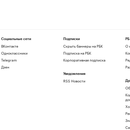
Социальные сети
Подписки
РБ
ВКонтакте
Скрыть баннеры на РБК
О 
Одноклассники
Подписка на РБК
Ко
Telegram
Корпоративная подписка
Ре
Дзен
Ра
Уведомления
RSS Новости
Др
Об
Ко
до
Хо
Ре
Зн
Са