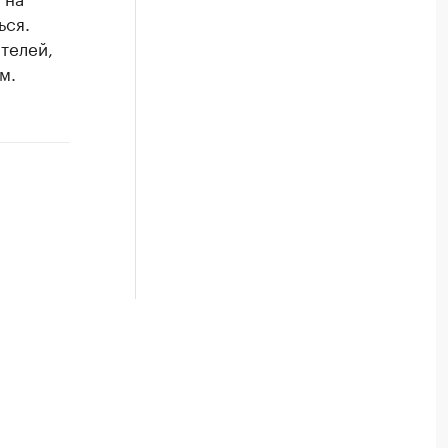
ься.
телей,
м.