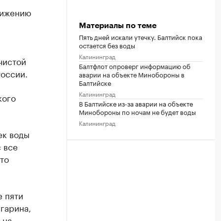
нижению
Материалы по теме
Пять дней искали утечку. Балтийск пока
остается без воды
Калининград
 чистой
Балтфлот опроверг информацию об
оссии.
аварии на объекте Минобороны в
Балтийске
Калининград
кого
В Балтийске из-за аварии на объекте
Минобороны по ночам не будет воды
Калининград
ек воды
с все
то
е пяти
агарина,
 на