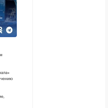
ом
нала»
ичению
ие,