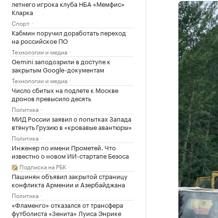
летнего игрока клуба НБА «Мемфис»
Кларка
Спорт
Кабмин поручил доработать переход
на российское ПО
Технологии и медиа
Gemini заподозрили в доступе к
закрытым Google-документам
Технологии и медиа
Число сбитых на подлете к Москве
дронов превысило десять
Политика
МИД России заявил о попытках Запада
втянуть Грузию в «кровавые авантюры»
Политика
Инженер по имени Прометей. Что
известно о новом ИИ-стартапе Безоса
Подписка на РБК
Пашинян объявил закрытой страницу
конфликта Армении и Азербайджана
Политика
«Фламенго» отказался от трансфера
футболиста «Зенита» Луиса Энрике