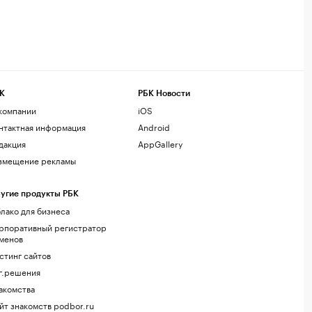
К
РБК Новости
компании
iOS
нтактная информация
Android
дакция
AppGallery
змещение рекламы
угие продукты РБК
лако для бизнеса
рпоративный регистратор
менов
стинг сайтов
г.решения
акомства
йт знакомств podbor.ru