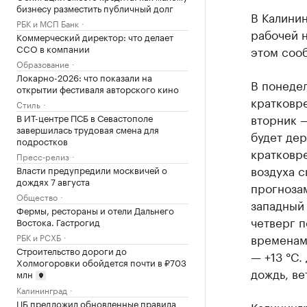
бизнесу разместить публичный долг
В Калини
РБК и МСП Банк
рабочей н
Коммерческий директор: что делает
CCO в компании
этом соо
Образование
Локарно-2026: что показали на
В понедел
открытии фестиваля авторского кино
кратковре
Стиль
вторник —
В ИТ-центре ПСБ в Севастополе
завершилась трудовая смена для
будет дер
подростков
кратковре
Пресс-релиз
воздуха с
Власти предупредили москвичей о
дождях 7 августа
прогнозам
Общество
западный 
Фермы, рестораны и отели Дальнего
четверг п
Востока. Гастрогид
временами
РБК и РСХБ
Строительство дороги до
— +13 °C.
Холмогоровки обойдется почти в ₽703
дождь, ве
млн
Калининград
ЦБ предложил обновленные правила
Калининг