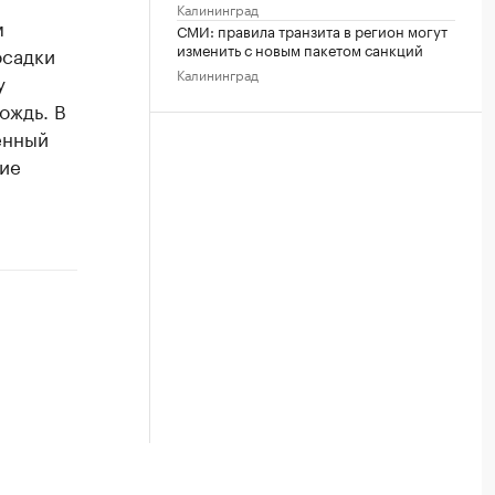
Калининград
м
СМИ: правила транзита в регион могут
изменить с новым пакетом санкций
осадки
Калининград
у
ождь. В
енный
шие