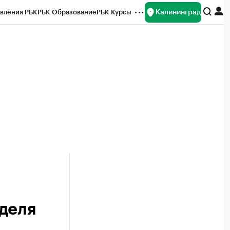
Калининград
вления РБК
РБК Образование
РБК Курсы
рейтинги
Франшизы
Газета
ок наличной валюты
деля