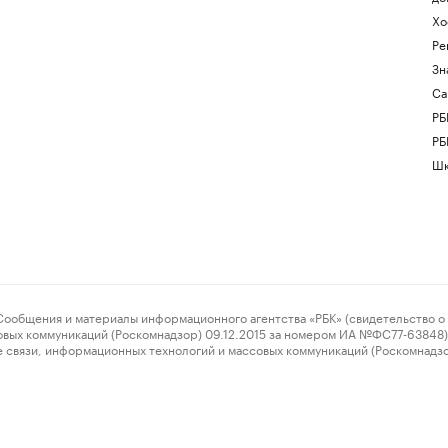
Хо
Ре
Зн
Са
РБ
РБ
Шк
ения и материалы информационного агентства «РБК» (свидетельство о 
овых коммуникаций (Роскомнадзор) 09.12.2015 за номером ИА №ФС77-63848) 
 связи, информационных технологий и массовых коммуникаций (Роскомнадз