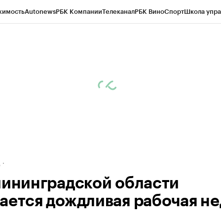
жимость
Autonews
РБК Компании
Телеканал
РБК Вино
Спорт
Школа упра
ипто
РБК Бизнес-среда
Дискуссионный клуб
Исследования
Кредитные 
рагентов
Политика
Экономика
Бизнес
Технологии и медиа
Финансы
Рын
д
лининградской области
ается дождливая рабочая не