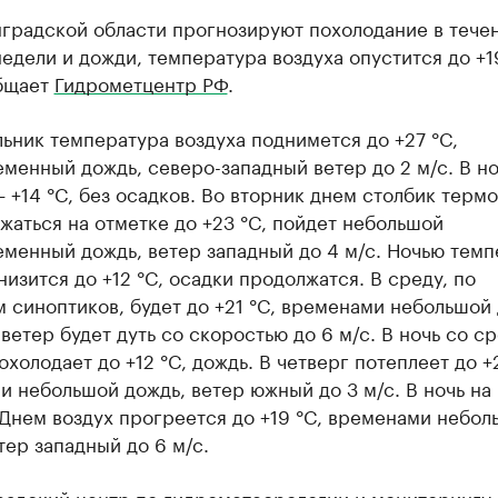
нградской области прогнозируют похолодание в тече
едели и дожди, температура воздуха опустится до +1
бщает
Гидрометцентр РФ
.
ьник температура воздуха поднимется до +27 °C,
менный дождь, северо-западный ветер до 2 м/с. В но
 +14 °C, без осадков. Во вторник днем столбик терм
жаться на отметке до +23 °C, пойдет небольшой
менный дождь, ветер западный до 4 м/с. Ночью темп
низится до +12 °C, осадки продолжатся. В среду, по
 синоптиков, будет до +21 °C, временами небольшой 
ветер будет дуть со скоростью до 6 м/с. В ночь со с
охолодает до +12 °C, дождь. В четверг потеплеет до +
 небольшой дождь, ветер южный до 3 м/с. В ночь на
 Днем воздух прогреется до +19 °C, временами небол
тер западный до 6 м/с.
радский центр по гидрометеорологии и мониторингу