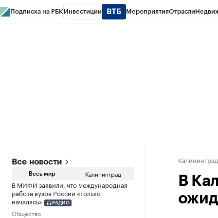
Подписка на РБК
Инвестиции
Мероприятия
Отрасли
Недви
РБК Life
Тренды
Визионеры
Национальные проекты
Город
Стиль
Кр
Спецпроекты СПб
Конференции СПб
Спецпроекты
Проверка конт
Калинингра
Все новости
Калининград
Весь мир
В Ка
В МИФИ заявили, что международная
работа вузов России «только
ожид
началась»
РАДИО
Общество