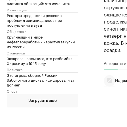
листинга облигаций: что изменится
окружающ
Инвестиции
ожидается
Ректоры предложили решение
проблемы олимпиадников при
продолжат
поступлении в вузы
синоптики
Общество
четверг н
Крупнейший в мире
дождь. В 
нефтепереработчик нарастил закупки
из России
осадки.
Экономика
Захарова напомнила, кто разбомбил
Авторы
Теги
Хиросиму в 1945 году
Политика
Экс-игрока сборной России
Заболотного дисквалифицировали за
Надеж
допинг
Спорт
Загрузить еще