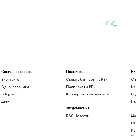
Социальные сети
Подписки
РБ
ВКонтакте
Скрыть баннеры на РБК
О 
Одноклассники
Подписка на РБК
Ко
Telegram
Корпоративная подписка
Ре
Дзен
Ра
Уведомления
RSS Новости
Др
Об
Ко
до