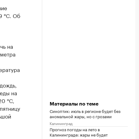
ние
9 °C. Об
чь на
ометра
ература
дождь,
реды на
20 °C,
Материалы по теме
 пятницу
Синоптик: июль в регионе будет без
ьшой
аномальной жары, но с грозами
Калининград
Прогноз погоды на лето в
Калининграде: жары не будет