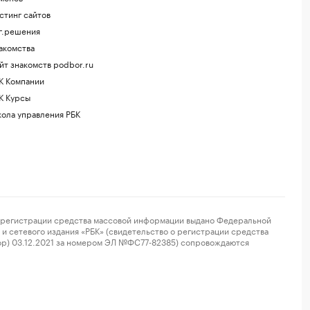
стинг сайтов
г.решения
акомства
йт знакомств podbor.ru
К Компании
К Курсы
ола управления РБК
регистрации средства массовой информации выдано Федеральной
и сетевого издания «РБК» (свидетельство о регистрации средства
ор) 03.12.2021 за номером ЭЛ №ФС77-82385) сопровождаются