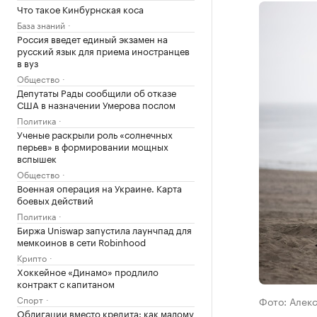
Что такое Кинбурнская коса
База знаний
Россия введет единый экзамен на
русский язык для приема иностранцев
в вуз
Общество
Депутаты Рады сообщили об отказе
США в назначении Умерова послом
Политика
Ученые раскрыли роль «солнечных
перьев» в формировании мощных
вспышек
Общество
Военная операция на Украине. Карта
боевых действий
Политика
Биржа Uniswap запустила лаунчпад для
мемкоинов в сети Robinhood
Крипто
Хоккейное «Динамо» продлило
контракт с капитаном
Спорт
Фото: Алек
Облигации вместо кредита: как малому