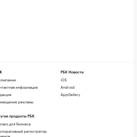
К
РБК Новости
компании
iOS
нтактная информация
Android
дакция
AppGallery
змещение рекламы
угие продукты РБК
лако для бизнеса
рпоративный регистратор
менов