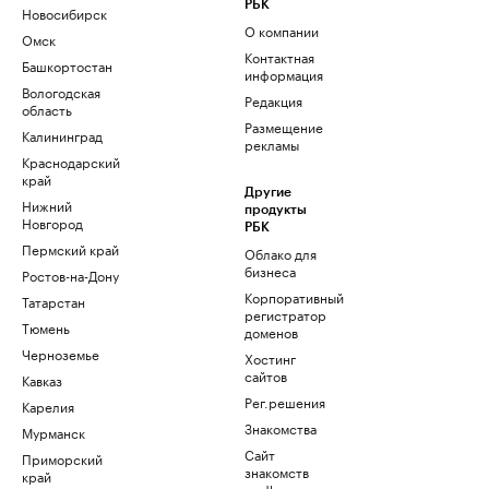
РБК
Новосибирск
О компании
Омск
Контактная
Башкортостан
информация
Вологодская
Редакция
область
Размещение
Калининград
рекламы
Краснодарский
край
Другие
Нижний
продукты
Новгород
РБК
Пермский край
Облако для
бизнеса
Ростов-на-Дону
Корпоративный
Татарстан
регистратор
Тюмень
доменов
Черноземье
Хостинг
сайтов
Кавказ
Рег.решения
Карелия
Знакомства
Мурманск
Сайт
Приморский
знакомств
край
podbor.ru