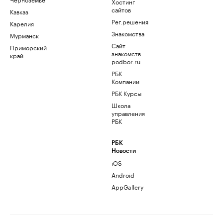
Хостинг
сайтов
Кавказ
Рег.решения
Карелия
Знакомства
Мурманск
Сайт
Приморский
знакомств
край
podbor.ru
РБК
Компании
РБК Курсы
Школа
управления
РБК
РБК
Новости
iOS
Android
AppGallery