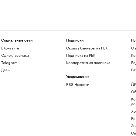
Социальные сети
Подписки
РБ
ВКонтакте
Скрыть баннеры на РБК
О 
Одноклассники
Подписка на РБК
Ко
Telegram
Корпоративная подписка
Ре
Дзен
Ра
Уведомления
RSS Новости
Др
Об
Ко
до
Хо
Ре
Зн
Са