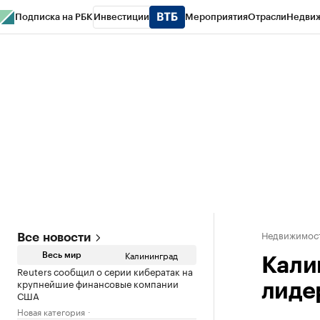
Подписка на РБК
Инвестиции
Мероприятия
Отрасли
Недви
РБК Life
Тренды
Визионеры
Национальные проекты
Город
Стиль
Кр
Спецпроекты СПб
Конференции СПб
Спецпроекты
Проверка конт
Недвижимост
Все новости
Калининград
Весь мир
Кали
Reuters сообщил о серии кибератак на
крупнейшие финансовые компании
лиде
США
Новая категория