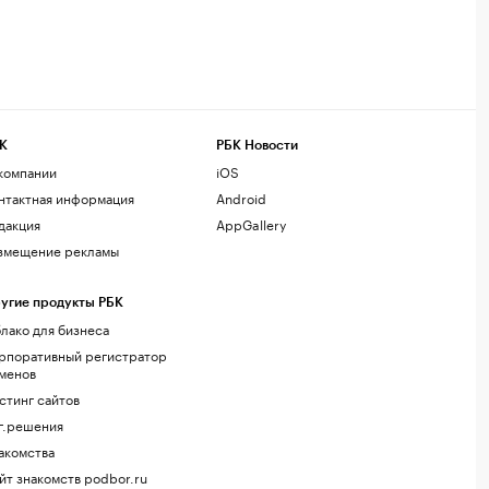
К
РБК Новости
компании
iOS
нтактная информация
Android
дакция
AppGallery
змещение рекламы
угие продукты РБК
лако для бизнеса
рпоративный регистратор
менов
стинг сайтов
г.решения
акомства
йт знакомств podbor.ru