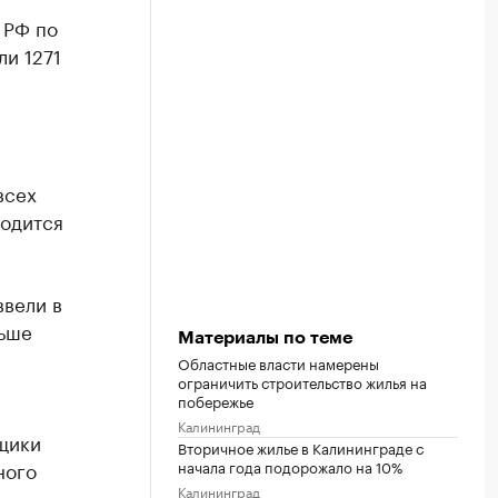
 РФ по
ли 1271
всех
ходится
ввели в
ньше
Материалы по теме
Областные власти намерены
ограничить строительство жилья на
побережье
Калининград
йщики
Вторичное жилье в Калининграде с
ного
начала года подорожало на 10%
Калининград