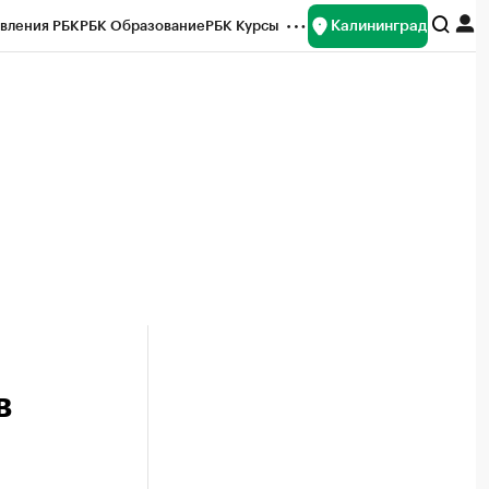
Калининград
вления РБК
РБК Образование
РБК Курсы
рейтинги
Франшизы
Газета
ок наличной валюты
в