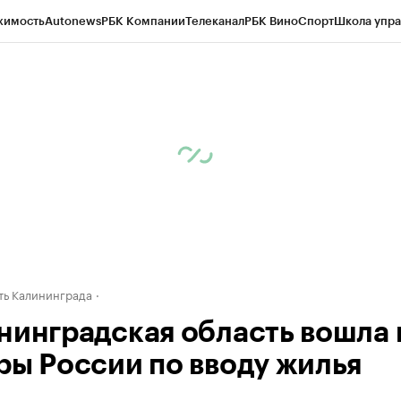
жимость
Autonews
РБК Компании
Телеканал
РБК Вино
Спорт
Школа упра
ипто
РБК Бизнес-среда
Дискуссионный клуб
Исследования
Кредитные 
рагентов
Политика
Экономика
Бизнес
Технологии и медиа
Финансы
Рын
ь Калининграда
нинградская область вошла 
ры России по вводу жилья