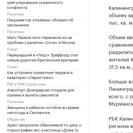
урегулировании украинского
Калинингр
конфликта
объему вв
Политика
Гендиректор «ИжАвиа» объявил об
тыс. кв. 
увольнении
Политика
Объем вве
Матч Первой лиги перенесли из-за
проблем с вылетом «Сочи» в Москву
сравнению
Спорт
разделить
Перешедший в «Лидс» Траффорд стал
жителей К
самым дорогим британским вратарем
31,5 кв.м
Спорт
Как устроены приватные террасы в
квартирах «Серии плюс»
Больше вс
РБК и ПИК Серия плюс
Ленингра
Аэропорт Домодедово открыли для
приема и вылета самолетов
всего, с 
Политика
Мурманск
Женщина и ребенок погибли во время
непогоды в Смоленске
РБК Кали
Общество
региона в
Арест запросили обвиняемой по делу о
порнографии экс-участнице «Дома-2»
жилья, че