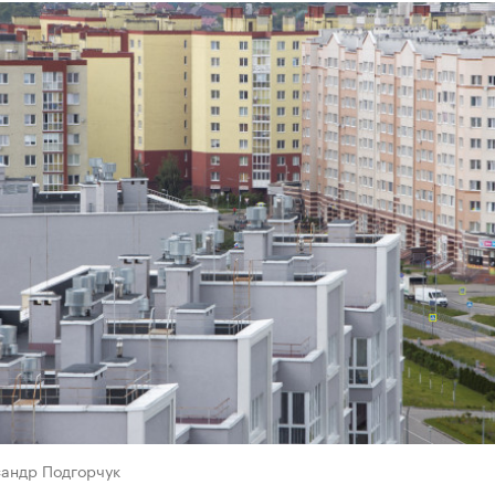
сандр Подгорчук