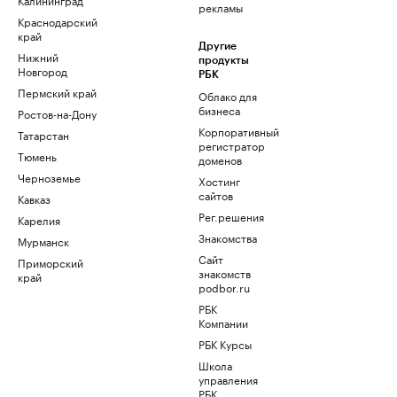
рекламы
Краснодарский
край
Другие
Нижний
продукты
Новгород
РБК
Пермский край
Облако для
бизнеса
Ростов-на-Дону
Корпоративный
Татарстан
регистратор
Тюмень
доменов
Черноземье
Хостинг
сайтов
Кавказ
Рег.решения
Карелия
Знакомства
Мурманск
Сайт
Приморский
знакомств
край
podbor.ru
РБК
Компании
РБК Курсы
Школа
управления
РБК