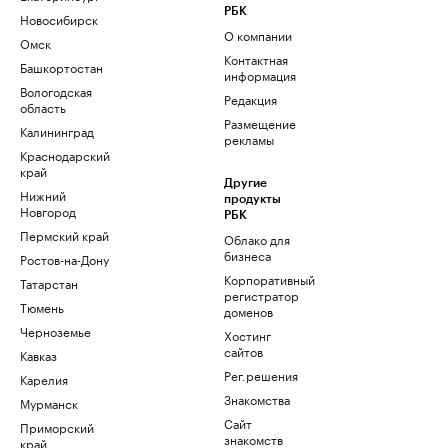
РБК
Новосибирск
О компании
Омск
Контактная
Башкортостан
информация
Вологодская
Редакция
область
Размещение
Калининград
рекламы
Краснодарский
край
Другие
Нижний
продукты
Новгород
РБК
Пермский край
Облако для
бизнеса
Ростов-на-Дону
Корпоративный
Татарстан
регистратор
Тюмень
доменов
Черноземье
Хостинг
сайтов
Кавказ
Рег.решения
Карелия
Знакомства
Мурманск
Сайт
Приморский
знакомств
край