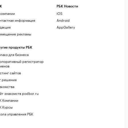
К
РБК Новости
компании
iOS
нтактная информация
Android
дакция
AppGallery
змещение рекламы
угие продукты РБК
лако для бизнеса
рпоративный регистратор
менов
стинг сайтов
г.решения
акомства
йт знакомств podbor.ru
К Компании
К Курсы
ола управления РБК