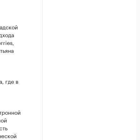
адской
дхода
ries,
тьяна
, где в
тронной
ной
сть
ческой