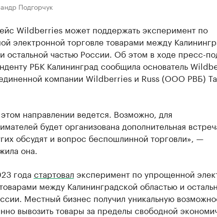
сандр Подгорчук
ейс Wildberries может поддержать эксперимент по
ой электронной торговле товарами между Калинингр
и остальной частью России. Об этом в ходе пресс-по
денту РБК Калининград сообщила основатель Wildber
единенной компании Wildberries и Russ (ООО РВБ) Та
 этом направлении ведется. Возможно, для
мателей будет организована дополнительная встреча
гих обсудят и вопрос беспошлинной торговли», —
жила она.
023 года
стартовал
эксперимент по упрощенной элек
 товарами между Калининградской областью и осталь
оссии. Местный бизнес получил уникальную возможно
нно вывозить товары за пределы свободной экономи