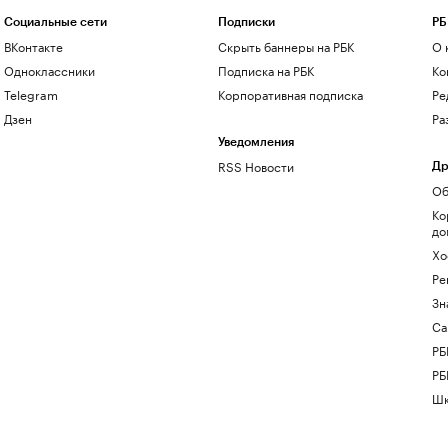
Социальные сети
Подписки
РБ
ВКонтакте
Скрыть баннеры на РБК
О 
Одноклассники
Подписка на РБК
Ко
Telegram
Корпоративная подписка
Ре
Дзен
Ра
Уведомления
RSS Новости
Др
Об
Ко
до
Хо
Ре
Зн
Са
РБ
РБ
Шк