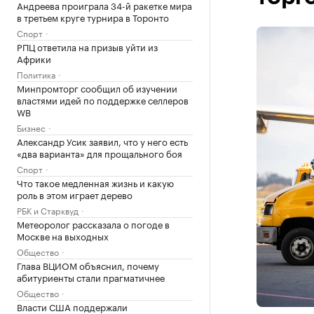
Андреева проиграла 34-й ракетке мира
в третьем круге турнира в Торонто
Спорт
РПЦ ответила на призыв уйти из
Африки
Политика
Минпромторг сообщил об изучении
властями идей по поддержке селлеров
WB
Бизнес
Александр Усик заявил, что у него есть
«два варианта» для прощального боя
Спорт
Что такое медленная жизнь и какую
роль в этом играет дерево
РБК и Старквуд
Метеоролог рассказала о погоде в
Москве на выходных
Общество
Глава ВЦИОМ объяснил, почему
абитуриенты стали прагматичнее
Общество
Власти США поддержали