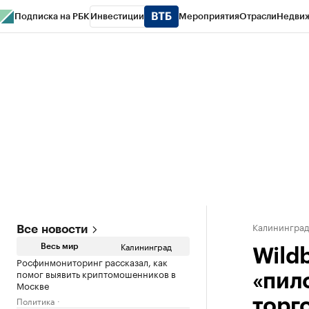
Подписка на РБК
Инвестиции
Мероприятия
Отрасли
Недви
РБК Life
Тренды
Визионеры
Национальные проекты
Город
Стиль
Кр
Спецпроекты СПб
Конференции СПб
Спецпроекты
Проверка конт
Калинингра
Все новости
Калининград
Весь мир
Wild
Росфинмониторинг рассказал, как
помог выявить криптомошенников в
«пил
Москве
Политика
торг