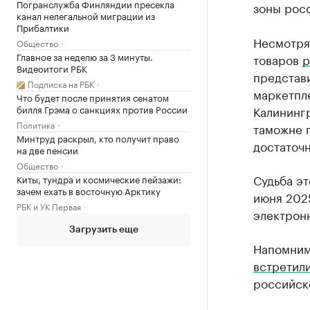
Погранслужба Финляндии пресекла
зоны росс
канал нелегальной миграции из
Прибалтики
Несмотря
Общество
Главное за неделю за 3 минуты.
товаров
р
Видеоитоги РБК
представи
Подписка на РБК
маркетпле
Что будет после принятия сенатом
билля Грэма о санкциях против России
Калининг
Политика
таможне 
Минтруд раскрыл, кто получит право
достаточн
на две пенсии
Общество
Судьба эт
Киты, тундра и космические пейзажи:
зачем ехать в восточную Арктику
июня 2025
РБК и УК Первая
электрон
Загрузить еще
Напомним
встретил
российск