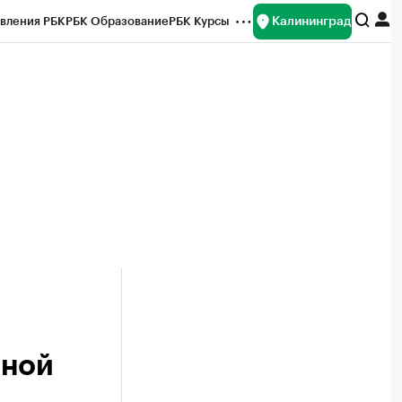
Калининград
вления РБК
РБК Образование
РБК Курсы
рейтинги
Франшизы
Газета
ок наличной валюты
нной