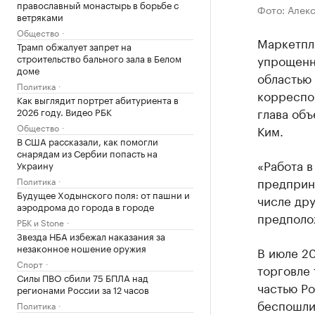
православный монастырь в борьбе с
Фото: Алек
ветряками
Общество
Маркетпл
Трамп обжалует запрет на
строительство бального зала в Белом
упрощенн
доме
областью 
Политика
корреспон
Как выглядит портрет абитуриента в
глава объ
2026 году. Видео РБК
Общество
Ким.
В США рассказали, как помогли
снарядам из Сербии попасть на
«Работа в
Украину
предприни
Политика
Будущее Ходынского поля: от пашни и
числе дру
аэродрома до города в городе
предполо
РБК и Stone
Звезда НБА избежал наказания за
незаконное ношение оружия
В июле 2
Спорт
торговле
Силы ПВО сбили 75 БПЛА над
частью Р
регионами России за 12 часов
беспошли
Политика