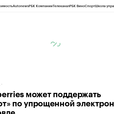
жимость
Autonews
РБК Компании
Телеканал
РБК Вино
Спорт
Школа упра
ипто
РБК Бизнес-среда
Дискуссионный клуб
Исследования
Кредитные 
рагентов
Политика
Экономика
Бизнес
Технологии и медиа
Финансы
Рын
д
berries может поддержать
от» по упрощенной электро
овле