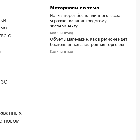
Материалы по теме
Новый порог беспошлинного ввоза
вки
угрожает калининградскому
эксперименту
ные
Калининград
тва с
Объемы маленькие. Как в регионе идет
беспошлинная электронная торговля
ь
Калининград
 30
озванных
о новом