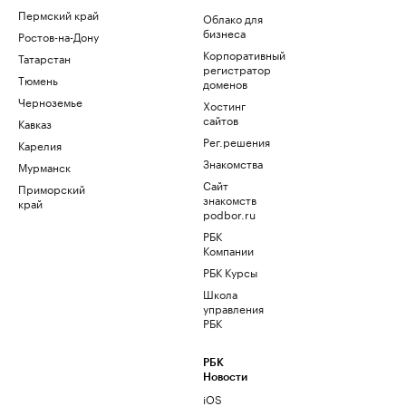
Пермский край
Облако для
бизнеса
Ростов-на-Дону
Корпоративный
Татарстан
регистратор
Тюмень
доменов
Черноземье
Хостинг
сайтов
Кавказ
Рег.решения
Карелия
Знакомства
Мурманск
Сайт
Приморский
знакомств
край
podbor.ru
РБК
Компании
РБК Курсы
Школа
управления
РБК
РБК
Новости
iOS