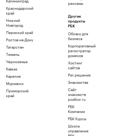
Калининград
рекламы
Краснодарский
край
Другие
Нижний
продукты
Новгород
РБК
Пермский край
Облако для
бизнеса
Ростов-на-Дону
Корпоративный
Татарстан
регистратор
Тюмень
доменов
Черноземье
Хостинг
сайтов
Кавказ
Рег.решения
Карелия
Знакомства
Мурманск
Сайт
Приморский
знакомств
край
podbor.ru
РБК
Компании
РБК Курсы
Школа
управления
РБК