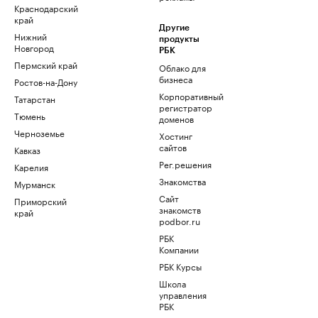
Краснодарский
край
Другие
Нижний
продукты
Новгород
РБК
Пермский край
Облако для
бизнеса
Ростов-на-Дону
Корпоративный
Татарстан
регистратор
Тюмень
доменов
Черноземье
Хостинг
сайтов
Кавказ
Рег.решения
Карелия
Знакомства
Мурманск
Сайт
Приморский
знакомств
край
podbor.ru
РБК
Компании
РБК Курсы
Школа
управления
РБК