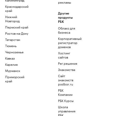
рекламы
Краснодарский
край
Другие
Нижний
продукты
Новгород
РБК
Пермский край
Облако для
бизнеса
Ростов-на-Дону
Корпоративный
Татарстан
регистратор
Тюмень
доменов
Черноземье
Хостинг
сайтов
Кавказ
Рег.решения
Карелия
Знакомства
Мурманск
Сайт
Приморский
знакомств
край
podbor.ru
РБК
Компании
РБК Курсы
Школа
управления
РБК