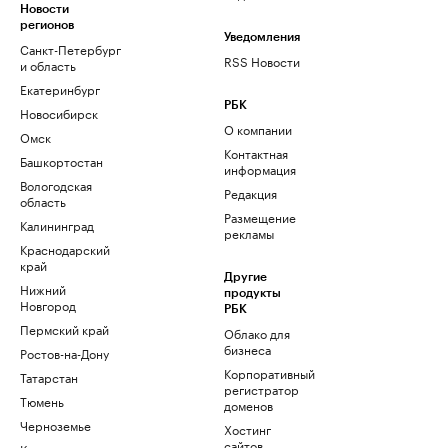
Новости
регионов
Уведомления
Санкт-Петербург
RSS Новости
и область
Екатеринбург
РБК
Новосибирск
О компании
Омск
Контактная
Башкортостан
информация
Вологодская
Редакция
область
Размещение
Калининград
рекламы
Краснодарский
край
Другие
Нижний
продукты
Новгород
РБК
Пермский край
Облако для
бизнеса
Ростов-на-Дону
Корпоративный
Татарстан
регистратор
Тюмень
доменов
Черноземье
Хостинг
сайтов