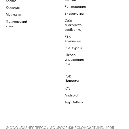
Кавказ
Рег.решения
Карелия
Знакомства
Мурманск
Сайт
Приморский
знакомств
край
podbor.ru
РБК
Компании
РБК Курсы
Школа
управления
РБК
РБК
Новости
iOS
Android
AppGallery
© ООО «БИЗНЕСПРЕСС», АО «РОСБИЗНЕСКОНСАЛТИНГ», 1995–